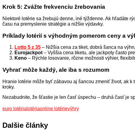
Krok 5: Zvážte frekvenciu žrebovania
Niektoré lotérie sa žrebujú denne, iné týždenne. Ak hľadáte r
času na premyslenie stratégie a nižšie výdavky.
Príklady lotérií s výhodným pomerom ceny a vý
Lotto 5 z 35
– Nižšia cena za tiket, dobrá šanca na výhru
Eurojackpot
– Vyššia cena tiketu, ale jackpoty často pr
Keno
– Rýchle losovanie, rôzne možnosti výhier, flexibil
Vyhrať môže každý, ale iba s rozumom
Hranie lotérie môže byť zábavou aj šancou zmeniť život, ak k 
kroky.
Nezabudnite, že šťastie je len časť úspechu – druhá časť je 
euro lotéria
lotéria
online lotérie
výhry
Dalšie články