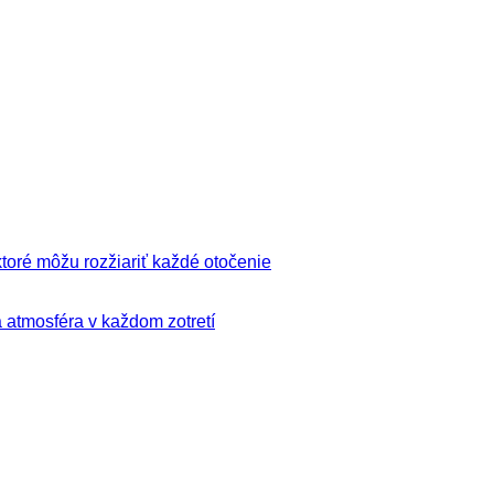
ktoré môžu rozžiariť každé otočenie
á atmosféra v každom zotretí
riziko vysokých finančných strát.