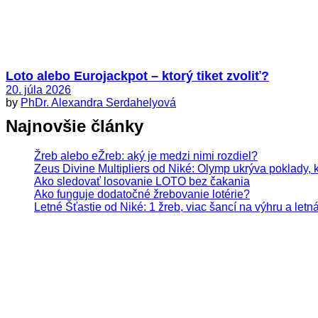
Loto alebo Eurojackpot – ktorý tiket zvoliť?
20. júla 2026
by
PhDr. Alexandra Serdahelyová
Najnovšie články
Žreb alebo eŽreb: aký je medzi nimi rozdiel?
Zeus Divine Multipliers od Niké: Olymp ukrýva poklady, 
Ako sledovať losovanie LOTO bez čakania
Ako funguje dodatočné žrebovanie lotérie?
Letné Šťastie od Niké: 1 žreb, viac šancí na výhru a letn
Hrajte zodpovedne. Hazardné hry predstavujú 