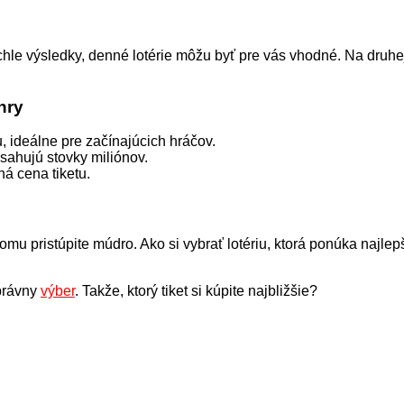
ýchle výsledky, denné lotérie môžu byť pre vás vhodné. Na druhe
hry
, ideálne pre začínajúcich hráčov.
esahujú stovky miliónov.
ná cena tiketu.
tomu pristúpite múdro. Ako si vybrať lotériu, ktorá ponúka najl
správny
výber
. Takže, ktorý tiket si kúpite najbližšie?