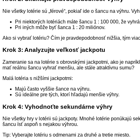
Nie všetky lotérie sú „férové“, pokiaľ ide o šancu na výhru. Vyh
Pri niektorých lotériách máte šancu 1 : 100 000, že vyhr
Pri iných môže byť šanca 1 : 20 miliónov.
Ako si vybrať lotériu? Čím je pravdepodobnosť nižšia, tým viac
Krok 3: Analyzujte veľkosť jackpotu
Zameranie sa na lotérie s obrovskými jackpotmi, ako je napríkl
mať reálnu šancu vyhrať menšiu, ale stále atraktívnu sumu?
Malá lotéria s nižšími jackpotmi:
Majú často vyššie šance na výhru.
Sú ideálne pre tých, ktorí hľadajú menšie výhry.
Krok 4: Vyhodnoťte sekundárne výhry
Nie všetky hry v lotérii sú jackpoty. Mnohé lotérie ponúkajú 
šancu ísť aspoň s nejakou výhrou.
Tip: Vyberajte lotériu s odmenami za druhé a tretie miesto.