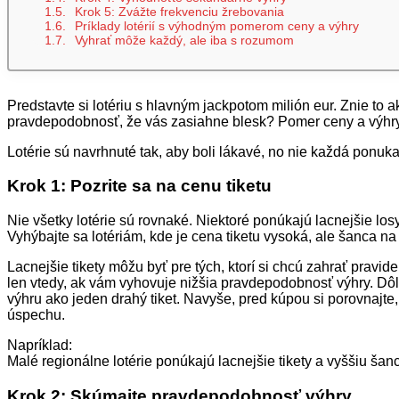
Krok 5: Zvážte frekvenciu žrebovania
Príklady lotérií s výhodným pomerom ceny a výhry
Vyhrať môže každý, ale iba s rozumom
Predstavte si lotériu s hlavným jackpotom milión eur. Znie to 
pravdepodobnosť, že vás zasiahne blesk? Pomer ceny a výhry je
Lotérie sú navrhnuté tak, aby boli lákavé, no nie každá ponu
Krok 1: Pozrite sa na cenu tiketu
Nie všetky lotérie sú rovnaké. Niektoré ponúkajú lacnejšie los
Vyhýbajte sa lotériám, kde je cena tiketu vysoká, ale šanca na
Lacnejšie tikety môžu byť pre tých, ktorí si chcú zahrať pravi
len vtedy, ak vám vyhovuje nižšia pravdepodobnosť výhry. Dôle
výhru ako jeden drahý tiket. Navyše, pred kúpou si porovnajte
úspechu.
Napríklad:
Malé regionálne lotérie ponúkajú lacnejšie tikety a vyššiu šan
Krok 2: Skúmajte pravdepodobnosť výhry