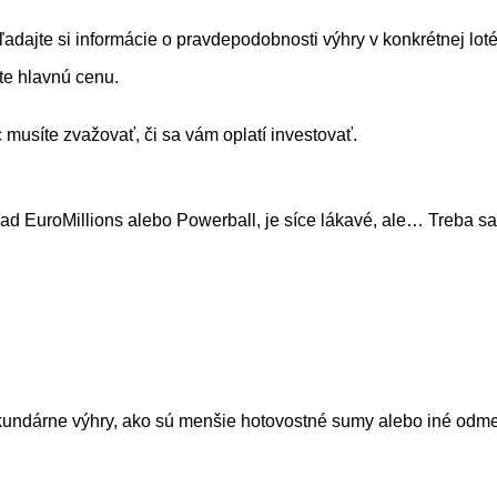
ľadajte si informácie o pravdepodobnosti výhry v konkrétnej lotér
áte hlavnú cenu.
 musíte zvažovať, či sa vám oplatí investovať.
ad EuroMillions alebo Powerball, je síce lákavé, ale… Treba sa 
sekundárne výhry, ako sú menšie hotovostné sumy alebo iné odmen