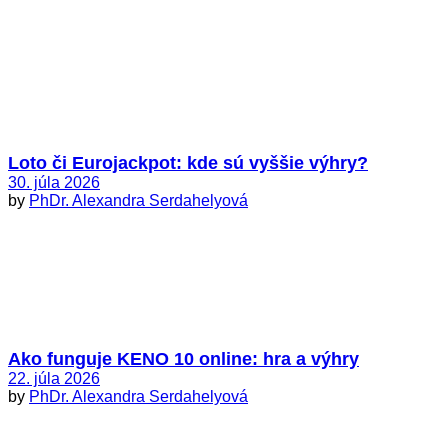
Loto či Eurojackpot: kde sú vyššie výhry?
30. júla 2026
by
PhDr. Alexandra Serdahelyová
Ako funguje KENO 10 online: hra a výhry
22. júla 2026
by
PhDr. Alexandra Serdahelyová