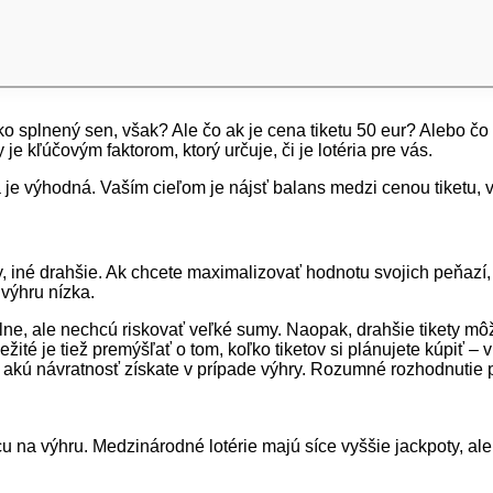
ako splnený sen, však? Ale čo ak je cena tiketu 50 eur? Alebo čo
 kľúčovým faktorom, ktorý určuje, či je lotéria pre vás.
ka je výhodná. Vaším cieľom je nájsť balans medzi cenou tiketu,
y, iné drahšie. Ak chcete maximalizovať hodnotu svojich peňazí,
 výhru nízka.
delne, ale nechcú riskovať veľké sumy. Naopak, drahšie tikety mô
žité je tiež premýšľať o tom, koľko tiketov si plánujete kúpiť 
, akú návratnosť získate v prípade výhry. Rozumné rozhodnutie 
cu na výhru. Medzinárodné lotérie majú síce vyššie jackpoty, al