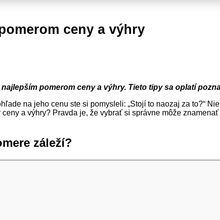
m pomerom ceny a výhry
 najlepším pomerom ceny a výhry. Tieto tipy sa oplatí pozna
 pohľade na jeho cenu ste si pomysleli: „Stojí to naozaj za to?“ N
mer ceny a výhry? Pravda je, že vybrať si správne môže znamenať
pomere záleží?