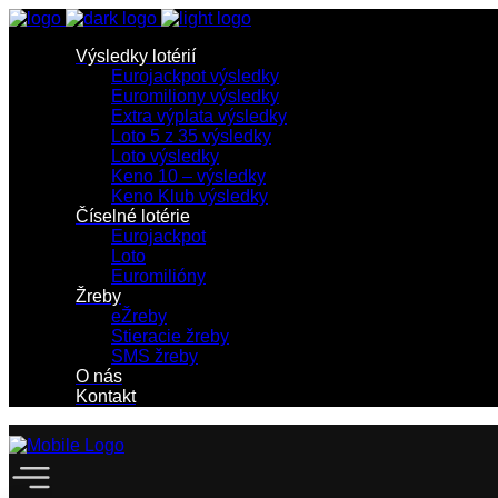
Výsledky lotérií
Eurojackpot výsledky
Euromiliony výsledky
Extra výplata výsledky
Loto 5 z 35 výsledky
Loto výsledky
Keno 10 – výsledky
Keno Klub výsledky
Číselné lotérie
Eurojackpot
Loto
Euromilióny
Žreby
eŽreby
Stieracie žreby
SMS žreby
O nás
Kontakt