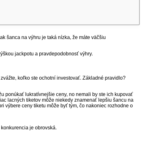
 ak šanca na výhru je taká nízka, že máte väčšiu
 výškou jackpotu a pravdepodobnosť výhry.
 zvážte, koľko ste ochotní investovať. Základné pravidlo?
žu ponúkať lukratívnejšie ceny, no nemali by ste ich kupovať
– viac lacných tiketov môže niekedy znamenať lepšiu šancu na
pri výbere ceny tiketu môže byť tým, čo nakoniec rozhodne o
e konkurencia je obrovská.