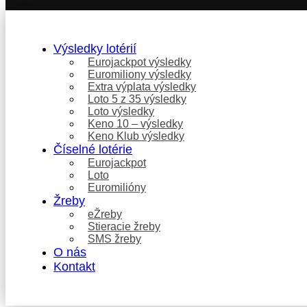
Výsledky lotérií
Eurojackpot výsledky
Euromiliony výsledky
Extra výplata výsledky
Loto 5 z 35 výsledky
Loto výsledky
Keno 10 – výsledky
Keno Klub výsledky
Číselné lotérie
Eurojackpot
Loto
Euromilióny
Žreby
eŽreby
Stieracie žreby
SMS žreby
O nás
Kontakt