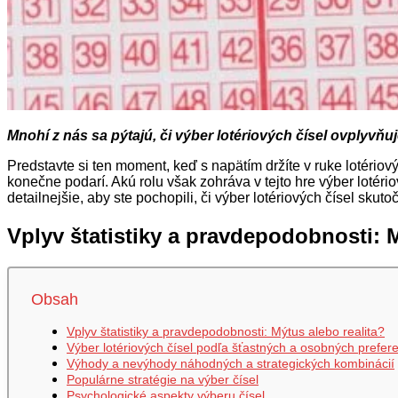
Mnohí z nás sa pýtajú, či výber lotériových čísel ovplyvň
Predstavte si ten moment, keď s napätím držíte v ruke lotériový
konečne podarí. Akú rolu však zohráva v tejto hre výber lotér
detailnejšie, aby ste pochopili, či výber lotériových čísel sku
Vplyv štatistiky a pravdepodobnosti: M
Obsah
Vplyv štatistiky a pravdepodobnosti: Mýtus alebo realita?
Výber lotériových čísel podľa šťastných a osobných prefere
Výhody a nevýhody náhodných a strategických kombinácií
Populárne stratégie na výber čísel
Psychologické aspekty výberu čísel