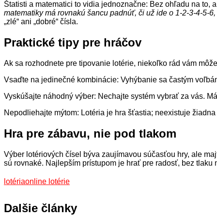
Štatisti a matematici to vidia jednoznačne: Bez ohľadu na to, 
matematiky má rovnakú šancu padnúť, či už ide o 1-2-3-4-5-6
„zlé“ ani „dobré“ čísla.
Praktické tipy pre hráčov
Ak sa rozhodnete pre tipovanie lotérie, niekoľko rád vám môž
Vsaďte na jedinečné kombinácie: Vyhýbanie sa častým voľbám 
Vyskúšajte náhodný výber: Nechajte systém vybrať za vás. Má
Nepodliehajte mýtom: Lotéria je hra šťastia; neexistuje žiadn
Hra pre zábavu, nie pod tlakom
Výber lotériových čísel býva zaujímavou súčasťou hry, ale maj
sú rovnaké. Najlepším prístupom je hrať pre radosť, bez tlaku 
lotéria
online lotérie
Dalšie články