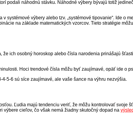
, ktorí podali náhodnú stávku. Náhodné výbery bývajú totiž jedi
ria v systémové výbery alebo tzv. „systémové tipovanie“. Ide o 
ombinácie na základe matematických vzorcov. Tieto stratégie môž
a, že ich osobný horoskop alebo čísla narodenia prinášajú šťa
 v minulosti. Hoci trendové čísla môžu byť zaujímavé, opäť ide o
-5-6 sú síce zaujímavé, ale vaše šance na výhru nezvýšia.
žitosťou. Ľudia majú tendenciu veriť, že môžu kontrolovať svoj
pri výbere cieľov, čo však nemá žiadny skutočný dopad na
výsle