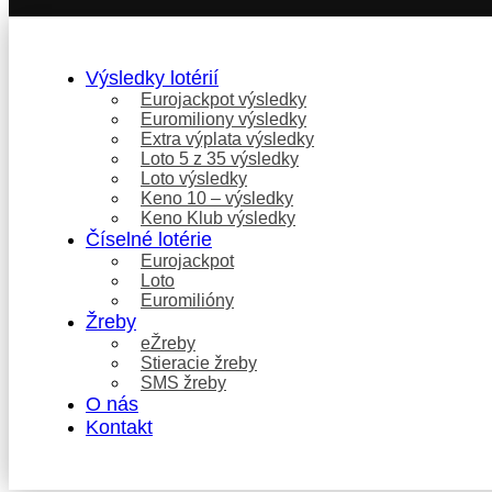
Výsledky lotérií
Eurojackpot výsledky
Euromiliony výsledky
Extra výplata výsledky
Loto 5 z 35 výsledky
Loto výsledky
Keno 10 – výsledky
Keno Klub výsledky
Číselné lotérie
Eurojackpot
Loto
Euromilióny
Žreby
eŽreby
Stieracie žreby
SMS žreby
O nás
Kontakt