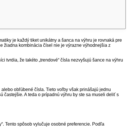
matiky je každý tiket unikátny a šanca na výhru je rovnaká pre
 že žiadna kombinácia čísel nie je výrazne výhodnejšia z
níci tvrdia, že takéto „trendové“ čísla nezvyšujú šance na výhru
 alebo obľúbené čísla. Tieto voľby však prinášajú jednu
častejšie. A teda o prípadnú výhru by ste sa museli deliť s
y“. Tento spôsob vylučuje osobné preferencie. Podľa