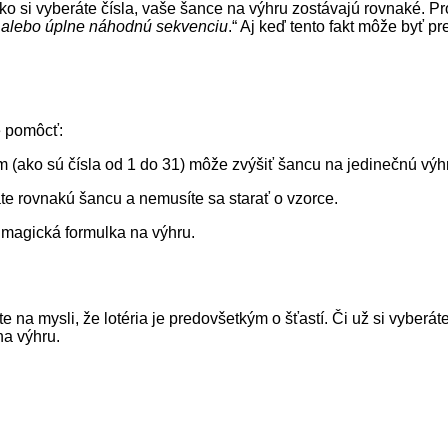
ako si vyberáte čísla, vaše šance na výhru zostávajú rovnaké. Pr
, alebo úplne náhodnú sekvenciu
.“ Aj keď tento fakt môže byť pr
e pomôcť:
(ako sú čísla od 1 do 31) môže zvýšiť šancu na jedinečnú výh
te rovnakú šancu a nemusíte sa starať o vzorce.
a magická formulka na výhru.
te na mysli, že lotéria je predovšetkým o šťastí. Či už si vyber
na výhru.