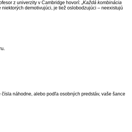
ofesor z univerzity v Cambridge hovorí: „
Každá kombinácia
e niektorých demotivujúci, je tiež oslobodzujúci – neexistujú
ru.
áte čísla náhodne, alebo podľa osobných predstáv, vaše šance