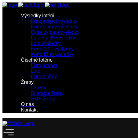
Výsledky lotérií
Eurojackpot výsledky
Euromiliony výsledky
Extra výplata výsledky
Loto 5 z 35 výsledky
Loto výsledky
Keno 10 – výsledky
Keno Klub výsledky
Číselné lotérie
Eurojackpot
Loto
Euromilióny
Žreby
eŽreby
Stieracie žreby
SMS žreby
O nás
Kontakt