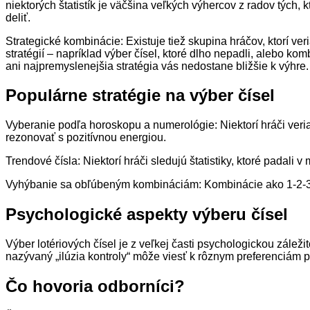
niektorých štatistík je väčšina veľkých výhercov z radov tých
deliť.
Strategické kombinácie: Existuje tiež skupina hráčov, ktorí ve
stratégií – napríklad výber čísel, ktoré dlho nepadli, alebo k
ani najpremyslenejšia stratégia vás nedostane bližšie k výhre.
Populárne stratégie na výber čísel
Vyberanie podľa horoskopu a numerológie: Niektorí hráči veri
rezonovať s pozitívnou energiou.
Trendové čísla: Niektorí hráči sledujú štatistiky, ktoré padali
Vyhýbanie sa obľúbeným kombináciám: Kombinácie ako 1-2-3-4
Psychologické aspekty výberu čísel
Výber lotériových čísel je z veľkej časti psychologickou zále
nazývaný „ilúzia kontroly“ môže viesť k rôznym preferenciám 
Čo hovoria odborníci?