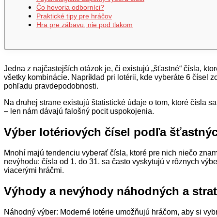
Čo hovoria odborníci?
Praktické tipy pre hráčov
Hra pre zábavu, nie pod tlakom
Jedna z najčastejších otázok je, či existujú „šťastné“ čísla, 
všetky kombinácie. Napríklad pri lotérii, kde vyberáte 6 čísel
pohľadu pravdepodobnosti.
Na druhej strane existujú štatistické údaje o tom, ktoré čísla 
– len nám dávajú falošný pocit uspokojenia.
Výber lotériových čísel podľa šťastný
Mnohí majú tendenciu vyberať čísla, ktoré pre nich niečo zna
nevýhodu: čísla od 1. do 31. sa často vyskytujú v rôznych výb
viacerými hráčmi.
Výhody a nevýhody náhodných a strat
Náhodný výber: Moderné lotérie umožňujú hráčom, aby si vybra