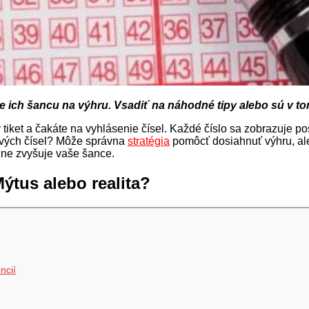
uje ich šancu na výhru. Vsadiť na náhodné tipy alebo sú v 
 tiket a čakáte na vyhlásenie čísel. Každé číslo sa zobrazuje po
iových čísel? Môže správna
stratégia
pomôcť dosiahnuť výhru, ale
točne zvyšuje vaše šance.
ýtus alebo realita?
ncií