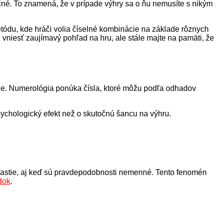
nečné. To znamená, že v prípade výhry sa o ňu nemusíte s nikým
metódu, kde hráči volia číselné kombinácie na základe rôznych
u vniesť zaujímavý pohľad na hru, ale stále majte na pamäti, že
stie. Numerológia ponúka čísla, ktoré môžu podľa odhadov
 psychologický efekt než o skutočnú šancu na výhru.
e šťastie, aj keď sú pravdepodobnosti nemenné. Tento fenomén
dok
.