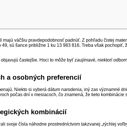
ktoré majú väčšiu pravdepodobnosť padnúť. Z pohľadu čistej mate
 zo 49, sú šance približne 1 ku 13 983 816. Treba však pochopiť,
sa objavujú častejšie. Hoci to môže byť zaujímavé, niektorí odbor
ch a osobných preferencií
menajú. Niekto si vyberá dátum narodenia, iný zas významné dni
eroch počas dní v mesiacoch, čo znamená, že tieto kombinácie sú 
egických kombinácií
li svoje čísla náhodne prostredníctvom takzvanej „rýchlej voľb