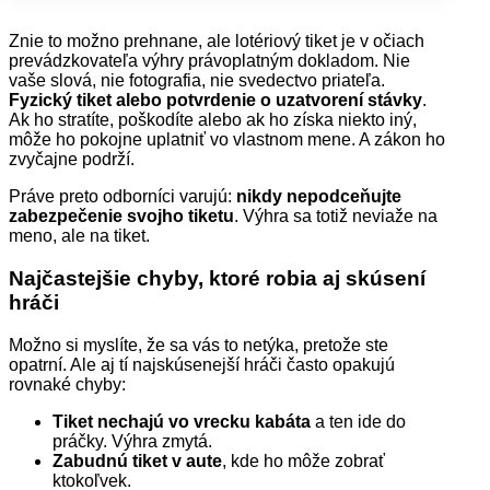
Znie to možno prehnane, ale lotériový tiket je v očiach
prevádzkovateľa výhry právoplatným dokladom. Nie
vaše slová, nie fotografia, nie svedectvo priateľa.
Fyzický tiket alebo potvrdenie o uzatvorení stávky
.
Ak ho stratíte, poškodíte alebo ak ho získa niekto iný,
môže ho pokojne uplatniť vo vlastnom mene. A zákon ho
zvyčajne podrží.
Práve preto odborníci varujú:
nikdy nepodceňujte
zabezpečenie svojho tiketu
. Výhra sa totiž neviaže na
meno, ale na tiket.
Najčastejšie chyby, ktoré robia aj skúsení
hráči
Možno si myslíte, že sa vás to netýka, pretože ste
opatrní. Ale aj tí najskúsenejší hráči často opakujú
rovnaké chyby:
Tiket nechajú vo vrecku kabáta
a ten ide do
práčky. Výhra zmytá.
Zabudnú tiket v aute
, kde ho môže zobrať
ktokoľvek.