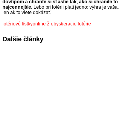
dôvtipom a chráňte si šťastie tak, ako si chránite to
najcennejšie.
Lebo pri lotérii platí jedno: výhra je vaša,
len ak to viete dokázať.
lotériové lístky
online žreby
stieracie lotérie
Dalšie články