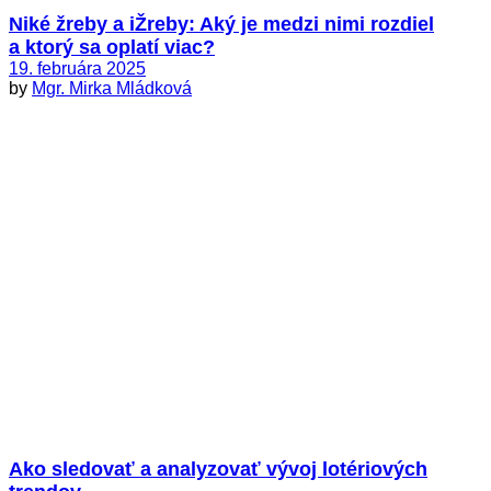
Niké žreby a iŽreby: Aký je medzi nimi rozdiel
a ktorý sa oplatí viac?
19. februára 2025
by
Mgr. Mirka Mládková
Ako sledovať a analyzovať vývoj lotériových