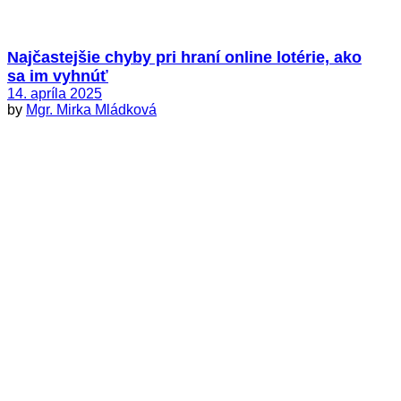
Najčastejšie chyby pri hraní online lotérie, ako
sa im vyhnúť
14. apríla 2025
by
Mgr. Mirka Mládková