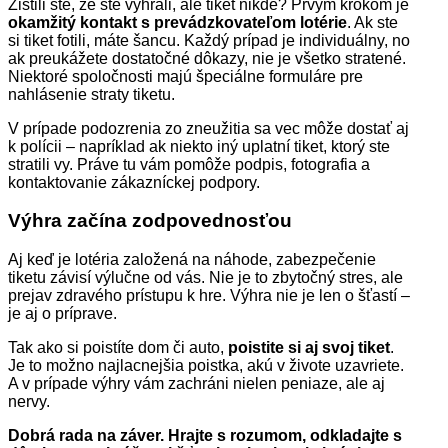
Zistili ste, že ste vyhrali, ale tiket nikde? Prvým krokom je
okamžitý kontakt s prevádzkovateľom lotérie
. Ak ste
si tiket fotili, máte šancu. Každý prípad je individuálny, no
ak preukážete dostatočné dôkazy, nie je všetko stratené.
Niektoré spoločnosti majú špeciálne formuláre pre
nahlásenie straty tiketu.
V prípade podozrenia zo zneužitia sa vec môže dostať aj
k polícii – napríklad ak niekto iný uplatní tiket, ktorý ste
stratili vy. Práve tu vám pomôže podpis, fotografia a
kontaktovanie zákazníckej podpory.
Výhra začína zodpovednosťou
Aj keď je lotéria založená na náhode, zabezpečenie
tiketu závisí výlučne od vás. Nie je to zbytočný stres, ale
prejav zdravého prístupu k hre. Výhra nie je len o šťastí –
je aj o príprave.
Tak ako si poistíte dom či auto,
poistite si aj svoj tiket
.
Je to možno najlacnejšia poistka, akú v živote uzavriete.
A v prípade výhry vám zachráni nielen peniaze, ale aj
nervy.
Dobrá rada na záver. Hrajte s rozumom, odkladajte s