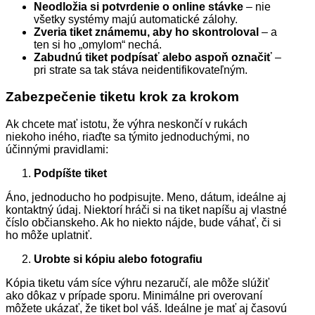
Neodložia si potvrdenie o online stávke
– nie
všetky systémy majú automatické zálohy.
Zveria tiket známemu, aby ho skontroloval
– a
ten si ho „omylom“ nechá.
Zabudnú tiket podpísať alebo aspoň označiť
–
pri strate sa tak stáva neidentifikovateľným.
Zabezpečenie tiketu krok za krokom
Ak chcete mať istotu, že výhra neskončí v rukách
niekoho iného, riaďte sa týmito jednoduchými, no
účinnými pravidlami:
Podpíšte tiket
Áno, jednoducho ho podpisujte. Meno, dátum, ideálne aj
kontaktný údaj. Niektorí hráči si na tiket napíšu aj vlastné
číslo občianskeho. Ak ho niekto nájde, bude váhať, či si
ho môže uplatniť.
Urobte si kópiu alebo fotografiu
Kópia tiketu vám síce výhru nezaručí, ale môže slúžiť
ako dôkaz v prípade sporu. Minimálne pri overovaní
môžete ukázať, že tiket bol váš. Ideálne je mať aj časovú