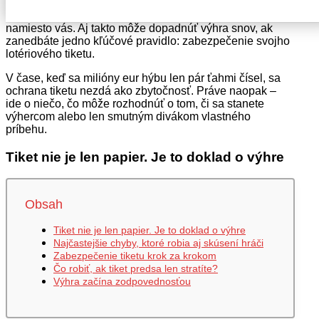
vaša! Ale potom sa stane niečo, čo ste nečakali.
Tiket
stratíte. Alebo ešte horšie – niekto iný si ho uplatní
namiesto vás. Aj takto môže dopadnúť výhra snov, ak
zanedbáte jedno kľúčové pravidlo: zabezpečenie svojho
lotériového tiketu.
V čase, keď sa milióny eur hýbu len pár ťahmi čísel, sa
ochrana tiketu nezdá ako zbytočnosť. Práve naopak –
ide o niečo, čo môže rozhodnúť o tom, či sa stanete
výhercom alebo len smutným divákom vlastného
príbehu.
Tiket nie je len papier. Je to doklad o výhre
Obsah
Tiket nie je len papier. Je to doklad o výhre
Najčastejšie chyby, ktoré robia aj skúsení hráči
Zabezpečenie tiketu krok za krokom
Čo robiť, ak tiket predsa len stratíte?
Výhra začína zodpovednosťou