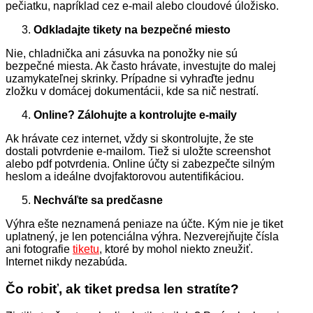
pečiatku, napríklad cez e-mail alebo cloudové úložisko.
Odkladajte tikety na bezpečné miesto
Nie, chladnička ani zásuvka na ponožky nie sú
bezpečné miesta. Ak často hrávate, investujte do malej
uzamykateľnej skrinky. Prípadne si vyhraďte jednu
zložku v domácej dokumentácii, kde sa nič nestratí.
Online? Zálohujte a kontrolujte e-maily
Ak hrávate cez internet, vždy si skontrolujte, že ste
dostali potvrdenie e-mailom. Tiež si uložte screenshot
alebo pdf potvrdenia. Online účty si zabezpečte silným
heslom a ideálne dvojfaktorovou autentifikáciou.
Nechváľte sa predčasne
Výhra ešte neznamená peniaze na účte. Kým nie je tiket
uplatnený, je len potenciálna výhra. Nezverejňujte čísla
ani fotografie
tiketu
, ktoré by mohol niekto zneužiť.
Internet nikdy nezabúda.
Čo robiť, ak tiket predsa len stratíte?