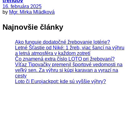
trendov
16. februára 2025
by
Mgr. Mirka Mládková
Najnovšie články
Ako funguje dodatočné žrebovanie lotérie?
Letné Šťastie od Niké: 1 žreb, viac šancí na výhru
a letná atmosféra v každom zotretí
Čo znamená extra číslo LOTO pri žrebovaní?
Víťaz Tipovačky premenil športové vedomosti na
veľký sen. Za výhru si kúpi karavan a vyrazí na
cesty
Loto či Eurojackpot: kde sú vyššie výhry?
Hrajte zodpovedne. Hazardné hry predstavujú riziko
vysokých finančných strát.