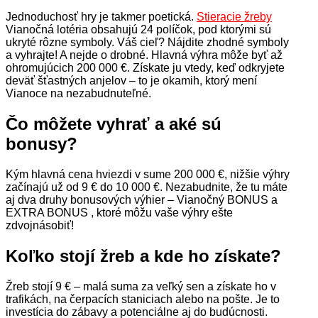
Jednoduchosť hry je takmer poetická.
Stieracie žreby
Vianočná lotéria obsahujú 24 políčok, pod ktorými sú
ukryté rôzne symboly. Váš cieľ? Nájdite zhodné symboly
a vyhrajte! A nejde o drobné. Hlavná výhra môže byť až
ohromujúcich 200 000 €. Získate ju vtedy, keď odkryjete
deväť šťastných anjelov – to je okamih, ktorý mení
Vianoce na nezabudnuteľné.
Čo môžete vyhrať a aké sú
bonusy?
Kým hlavná cena hviezdi v sume 200 000 €, nižšie výhry
začínajú už od 9 € do 10 000 €. Nezabudnite, že tu máte
aj dva druhy bonusových výhier – Vianočný BONUS a
EXTRA BONUS , ktoré môžu vaše výhry ešte
zdvojnásobiť!
Koľko stojí žreb a kde ho získate?
Žreb stojí 9 € – malá suma za veľký sen a získate ho v
trafikách, na čerpacích staniciach alebo na pošte. Je to
investícia do zábavy a potenciálne aj do budúcnosti.