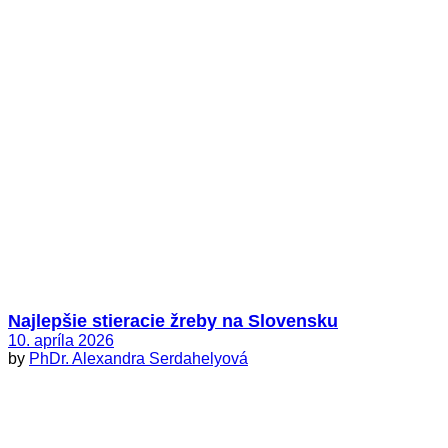
Najlepšie stieracie žreby na Slovensku
10. apríla 2026
by
PhDr. Alexandra Serdahelyová