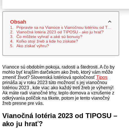
Vianočnou lotériou od Tiposu
Obsah
Pripravte sa na Vianoce s Vianočnou lotériou od Tiposu
Vianočná lotéria 2023 od TIPOSU - ako ju hrať?
Čo môžete vyhrať a aké sú bonusy?
Koľko stojí žreb a kde ho získate?
Ako získať výhru?
Vianoce sú obdobím pokoja, radosti a štedrosti. A čo by
mohlo byť krajším darčekom ako žreb, ktorý vám môže
zmeniť život? Slovenská lotériová spoločnosť
Tipos
prináša aj v roku 2023 túto možnosť s jej vianočnou
lotériou 2023 , kde viac ako každý tretí žreb je výherný!
Ak máte radi vianočné trhy, teplo domova a vzrušenie z
odkrývania políčok na tikete, potom je tento vianočný
žreb presne pre vás.
Vianočná lotéria 2023 od TIPOSU –
ako ju hrať?