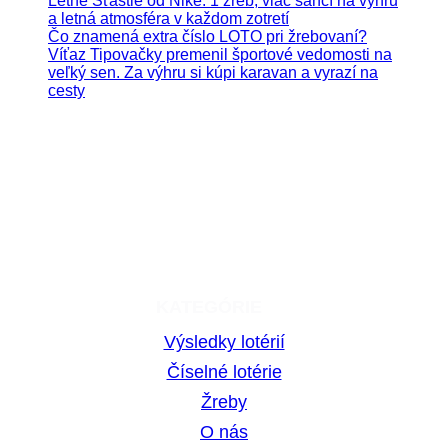
Letné Šťastie od Niké: 1 žreb, viac šancí na výhru
a letná atmosféra v každom zotretí
Čo znamená extra číslo LOTO pri žrebovaní?
Víťaz Tipovačky premenil športové vedomosti na
veľký sen. Za výhru si kúpi karavan a vyrazí na
cesty
Hrajte zodpovedne. Hazardné hry predstavujú riziko
vysokých finančných strát.
KATEGÓRIE
Výsledky lotérií
Číselné lotérie
Žreby
O nás