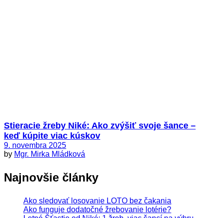
Stieracie žreby Niké: Ako zvýšiť svoje šance –
keď kúpite viac kúskov
9. novembra 2025
by
Mgr. Mirka Mládková
Najnovšie články
Ako sledovať losovanie LOTO bez čakania
Ako funguje dodatočné žrebovanie lotérie?