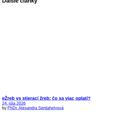
Dalšie články
eŽreb vs stierací žreb: čo sa viac oplatí?
24. júla 2026
by
PhDr. Alexandra Serdahelyová