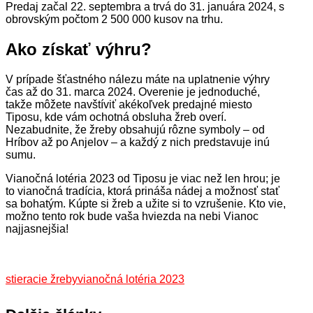
Predaj začal 22. septembra a trvá do 31. januára 2024, s
obrovským počtom 2 500 000 kusov na trhu.
Ako získať výhru?
V prípade šťastného nálezu máte na uplatnenie výhry
čas až do 31. marca 2024. Overenie je jednoduché,
takže môžete navštíviť akékoľvek predajné miesto
Tiposu, kde vám ochotná obsluha žreb overí.
Nezabudnite, že žreby obsahujú rôzne symboly – od
Hríbov až po Anjelov – a každý z nich predstavuje inú
sumu.
Vianočná lotéria 2023 od Tiposu je viac než len hrou; je
to vianočná tradícia, ktorá prináša nádej a možnosť stať
sa bohatým. Kúpte si žreb a užite si to vzrušenie. Kto vie,
možno tento rok bude vaša hviezda na nebi Vianoc
najjasnejšia!
stieracie žreby
vianočná lotéria 2023