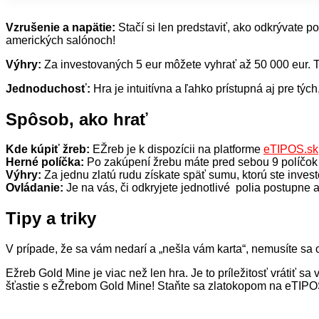
Vzrušenie a napätie:
Stačí si len predstaviť, ako odkrývate po
amerických salónoch!
Výhry:
Za investovaných 5 eur môžete vyhrať až 50 000 eur. T
Jednoduchosť:
Hra je intuitívna a ľahko prístupná aj pre týc
Spôsob, ako hrať
Kde kúpiť žreb:
EŽreb je k dispozícii na platforme
eTIPOS.sk
Herné políčka:
Po zakúpení žrebu máte pred sebou 9 políčok 
Výhry:
Za jednu zlatú rudu získate späť sumu, ktorú ste invest
Ovládanie:
Je na vás, či odkryjete jednotlivé polia postupne a
Tipy a triky
V prípade, že sa vám nedarí a „nešla vám karta“, nemusíte sa 
Ežreb Gold Mine je viac než len hra. Je to príležitosť vrátiť 
šťastie s eŽrebom Gold Mine! Staňte sa zlatokopom na eTIPOS.s