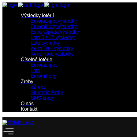
Výsledky lotérií
Eurojackpot výsledky
Euromiliony výsledky
Extra výplata výsledky
Loto 5 z 35 výsledky
Loto výsledky
Keno 10 – výsledky
Keno Klub výsledky
Číselné lotérie
Eurojackpot
Loto
Euromilióny
Žreby
eŽreby
Stieracie žreby
SMS žreby
O nás
Kontakt