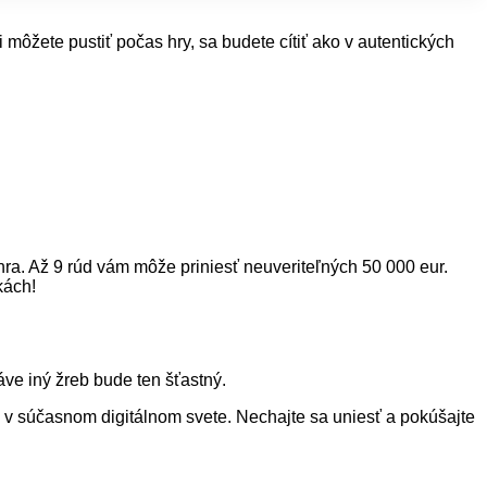
i môžete pustiť počas hry, sa budete cítiť ako v autentických
ýhra. Až 9 rúd vám môže priniesť neuveriteľných 50 000 eur.
kách!
áve iný žreb bude ten šťastný.
tie v súčasnom digitálnom svete. Nechajte sa uniesť a pokúšajte