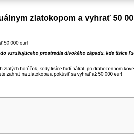
tuálnym zlatokopom a vyhrať 50 00
do vzrušujúceho prostredia divokého západu, kde tisíce ľud
h zlatých horúčok, kedy tisíce ľudí pátrali po drahocennom kov
ete zahrať na zlatokopa a pokúsiť sa vyhrať až 50 000 eur!