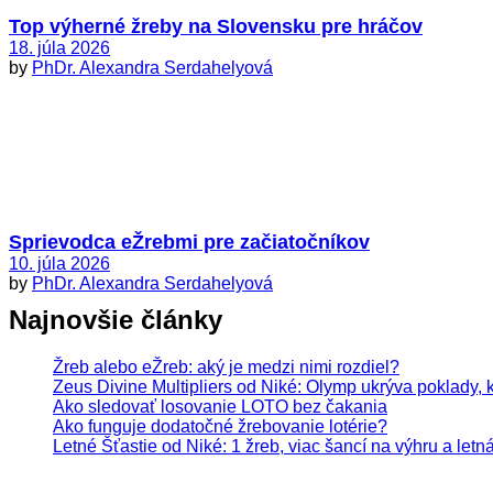
Top výherné žreby na Slovensku pre hráčov
18. júla 2026
by
PhDr. Alexandra Serdahelyová
Sprievodca eŽrebmi pre začiatočníkov
10. júla 2026
by
PhDr. Alexandra Serdahelyová
Najnovšie články
Žreb alebo eŽreb: aký je medzi nimi rozdiel?
Zeus Divine Multipliers od Niké: Olymp ukrýva poklady, 
Ako sledovať losovanie LOTO bez čakania
Ako funguje dodatočné žrebovanie lotérie?
Letné Šťastie od Niké: 1 žreb, viac šancí na výhru a letn