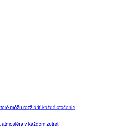
ktoré môžu rozžiariť každé otočenie
á atmosféra v každom zotretí