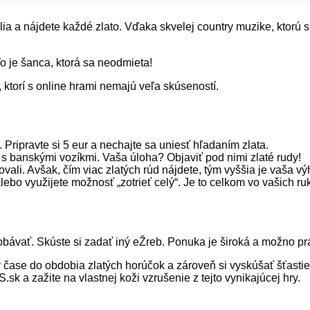
lia a nájdete každé zlato. Vďaka skvelej country muzike, ktorú s
o je šanca, ktorá sa neodmieta!
h, ktorí s online hrami nemajú veľa skúseností.
. Pripravte si 5 eur a nechajte sa uniesť hľadaním zlata.
s banskými vozíkmi. Vaša úloha? Objaviť pod nimi zlaté rudy!
ovali. Avšak, čím viac zlatých rúd nájdete, tým vyššia je vaša v
lebo využijete možnosť „zotrieť celý“. Je to celkom vo vašich ru
obávať. Skúste si zadať iný eŽreb. Ponuka je široká a možno pr
sa v čase do obdobia zlatých horúčok a zároveň si vyskúšať šťas
k a zažite na vlastnej koži vzrušenie z tejto vynikajúcej hry.