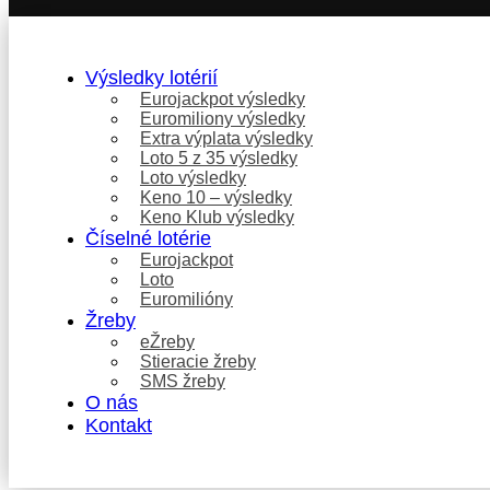
Výsledky lotérií
Eurojackpot výsledky
Euromiliony výsledky
Extra výplata výsledky
Loto 5 z 35 výsledky
Loto výsledky
Keno 10 – výsledky
Keno Klub výsledky
Číselné lotérie
Eurojackpot
Loto
Euromilióny
Žreby
eŽreby
Stieracie žreby
SMS žreby
O nás
Kontakt