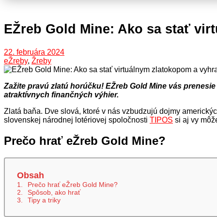
EŽreb Gold Mine: Ako sa stať vir
22. februára 2024
eŽreby
,
Žreby
Zažite pravú zlatú horúčku! EŽreb Gold Mine vás prenesie 
atraktívnych finančných výhier.
Zlatá baňa. Dve slová, ktoré v nás vzbudzujú dojmy americkýc
slovenskej národnej lotériovej spoločnosti
TIPOS
si aj vy môž
Prečo hrať eŽreb Gold Mine?
Obsah
Prečo hrať eŽreb Gold Mine?
Spôsob, ako hrať
Tipy a triky