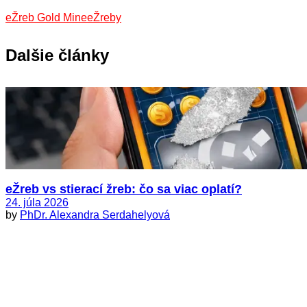
eŽreb Gold Mine
eŽreby
Dalšie články
eŽreb vs stierací žreb: čo sa viac oplatí?
24. júla 2026
by
PhDr. Alexandra Serdahelyová