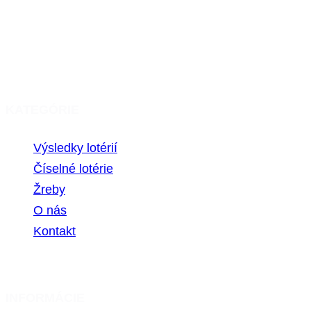
Hrajte zodpovedne. Hazardné hry predstavujú 
KATEGÓRIE
Výsledky lotérií
Číselné lotérie
Žreby
O nás
Kontakt
INFORMÁCIE