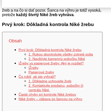
hrozí, že prehliadnete svoju šancu na výhru. V tomto
článku si podrobne prejdeme, ako skontrolovať Niké
žreb a na čo si dať pozor. Šanca na výhru je totiž vysoká,
pretože
každý štvrtý Niké žreb vyhráva
.
Prvý krok: Dôkladná kontrola Niké žrebu
Obsah
Prvý krok: Dôkladná kontrola Niké žrebu
1. Rukou skontrolujte všetky zotreté polia
2. Navštívte kamennú pobočku Niké
iŽreby vs papierové žreby: Aký je rozdiel?
iŽreby
Papierové žreby
Čo robiť, ak ste vyhrali?
1. Dôkladne uchovajte žreb
2. Kontaktujte predajcu, pobočky či
centrálu Niké
Časté chyby pri kontrole Niké žrebov
Niké žreby – zábava so šancou na výhru