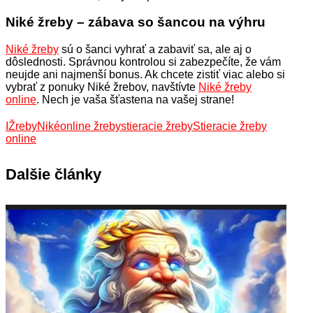
Niké žreby – zábava so šancou na výhru
Niké žreby
sú o šanci vyhrať a zabaviť sa, ale aj o
dôslednosti. Správnou kontrolou si zabezpečíte, že vám
neujde ani najmenší bonus. Ak chcete zistiť viac alebo si
vybrať z ponuky Niké žrebov, navštívte
Niké žreby
online
. Nech je vaša šťastena na vašej strane!
IŽreby
Niké
online žreby
stieracie žreby
Stieracie žreby
online
Dalšie články