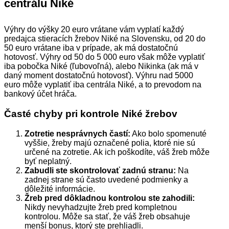
centrálu Niké
Výhry do výšky 20 euro vrátane vám vyplatí každý
predajca stieracích žrebov Niké na Slovensku, od 20 do
50 euro vrátane iba v prípade, ak má dostatočnú
hotovosť. Výhry od 50 do 5 000 euro však môže vyplatiť
iba pobočka Niké (ľubovoľná), alebo Nikinka (ak má v
daný moment dostatočnú hotovosť). Výhru nad 5000
euro môže vyplatiť iba centrála Niké, a to prevodom na
bankový účet hráča.
Časté chyby pri kontrole Niké žrebov
Zotretie nesprávnych častí:
Ako bolo spomenuté
vyššie, žreby majú označené polia, ktoré nie sú
určené na zotretie. Ak ich poškodíte, váš žreb môže
byť neplatný.
Zabudli ste skontrolovať zadnú stranu:
Na
zadnej strane sú často uvedené podmienky a
dôležité informácie.
Žreb pred dôkladnou kontrolou ste zahodili:
Nikdy nevyhadzujte žreb pred kompletnou
kontrolou. Môže sa stať, že váš žreb obsahuje
menší bonus, ktorý ste prehliadli.