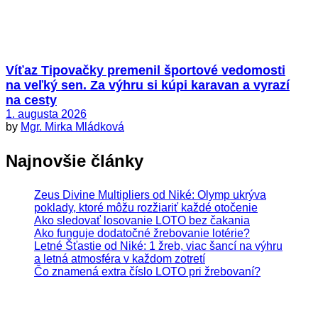
Víťaz Tipovačky premenil športové vedomosti
na veľký sen. Za výhru si kúpi karavan a vyrazí
na cesty
1. augusta 2026
by
Mgr. Mirka Mládková
Najnovšie články
Zeus Divine Multipliers od Niké: Olymp ukrýva
poklady, ktoré môžu rozžiariť každé otočenie
Ako sledovať losovanie LOTO bez čakania
Ako funguje dodatočné žrebovanie lotérie?
Letné Šťastie od Niké: 1 žreb, viac šancí na výhru
a letná atmosféra v každom zotretí
Čo znamená extra číslo LOTO pri žrebovaní?