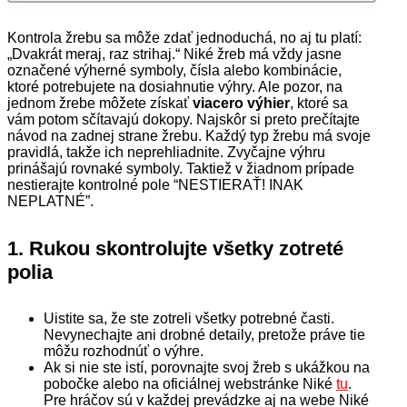
Kontrola žrebu sa môže zdať jednoduchá, no aj tu platí:
„Dvakrát meraj, raz strihaj.“ Niké žreb má vždy jasne
označené výherné symboly, čísla alebo kombinácie,
ktoré potrebujete na dosiahnutie výhry. Ale pozor, na
jednom žrebe môžete získať
viacero výhier
, ktoré sa
vám potom sčítavajú dokopy. Najskôr si preto prečítajte
návod na zadnej strane žrebu. Každý typ žrebu má svoje
pravidlá, takže ich neprehliadnite. Zvyčajne výhru
prinášajú rovnaké symboly. Taktiež v žiadnom prípade
nestierajte kontrolné pole “NESTIERAŤ! INAK
NEPLATNÉ”.
1.
Rukou skontrolujte všetky zotreté
polia
Uistite sa, že ste zotreli všetky potrebné časti.
Nevynechajte ani drobné detaily, pretože práve tie
môžu rozhodnúť o výhre.
Ak si nie ste istí, porovnajte svoj žreb s ukážkou na
pobočke alebo na oficiálnej webstránke Niké
tu
.
Pre hráčov sú v každej prevádzke aj na webe Niké