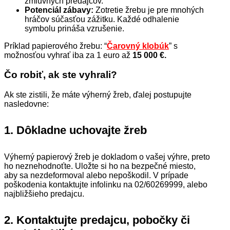
zmluvných predajcov.
Potenciál zábavy:
Zotretie žrebu je pre mnohých
hráčov súčasťou zážitku. Každé odhalenie
symbolu prináša vzrušenie.
Príklad papierového žrebu: “
Čarovný klobúk
” s
možnosťou vyhrať iba za 1 euro až
15 000 €.
Čo robiť, ak ste vyhrali?
Ak ste zistili, že máte výherný žreb, ďalej postupujte
nasledovne:
1.
Dôkladne uchovajte žreb
Výherný papierový žreb je dokladom o vašej výhre, preto
ho neznehodnoťte. Uložte si ho na bezpečné miesto,
aby sa nezdeformoval alebo nepoškodil. V prípade
poškodenia kontaktujte infolinku na 02/60269999, alebo
najbližšieho predajcu.
2.
Kontaktujte predajcu, pobočky či