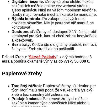
Digitálne riešenie:
iŽreby sú plne elektronické a
zakúpiť ich môžete online cez webovú stránku
alebo aplikáciu Niké na vašom mobilnom telefóne.
iŽreby majú rovnakú mechaniku ako tie manuálne.
Rýchla kontrola:
Po zakúpení sa výsledok
dozviete okamžite. Nie je potrebné nič manuálne
kontrolovať.
Dostupnosť:
iŽreby sú dostupné 24/7, čo ich robí
ideálnymi pre tých, ktorí si chcú zahrať kedykoľvek
a kdekoľvek.
Bez straty:
Keďže ide o digitálny produkt, nehrozí,
že by ste iŽreb stratili alebo poškodili.
Príklad iŽrebu: “
Skryté Poklady
“, ktorý má hodnotu 3
eura a ponúka okamžité výhry až do výšky
50 000 €
.
Papierové žreby
Tradičný zážitok:
Papierové žreby sú ideálne pre
tých, ktorí majú radi pocit, že v ruke držia fyzický
žreb a tiež samotný akt zotierania.
Predajné miesta:
Papierové žreby si môžete
zakúpiť v kamenných pobočkách Niké alebo u