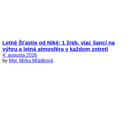
Letné Šťastie od Niké: 1 žreb, viac šancí na
výhru a letná atmosféra v každom zotretí
4. augusta 2026
by
Mgr. Mirka Mládková