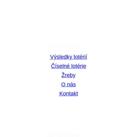
Hrajte zodpovedne. Hazardné hry predstavujú riziko
vysokých finančných strát.
KATEGÓRIE
Výsledky lotérií
Číselné lotérie
Žreby
O nás
Kontakt
INFORMÁCIE