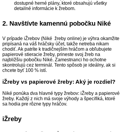
dostupné herné plány, ktoré obsahujú všetky
detailné informácie k žrebom.
2.
Navštívte kamennú pobočku Niké
V prípade iŽrebov (Niké žreby online) je výhra okamžite
pripísaná na váš hráčsky účet, takže netreba nikam
chodiť. Ak patríte k tradičnejším hráčom a obľubujete
papierové stieracie žreby, prineste svoj žreb na
najbližšiu pobočku Niké. Zamestnanci ho ochotne
skontrolujú cez terminál. Tento spôsob je ideálny, ak si
chcete byť 100 % istí.
iŽreby vs papierové žreby: Aký je rozdiel?
Niké ponúka dva hlavné typy žrebov: iŽreby a papierové
žreby. Každý z nich má svoje výhody a špecifiká, ktoré
sa hodia pre rôzne typy hráčov.
iŽreby