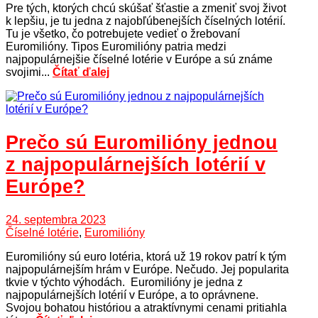
Pre tých, ktorých chcú skúšať šťastie a zmeniť svoj život
k lepšiu, je tu jedna z najobľúbenejších číselných lotérií.
Tu je všetko, čo potrebujete vedieť o žrebovaní
Euromilióny. Tipos Euromilióny patria medzi
najpopulárnejšie číselné lotérie v Európe a sú známe
svojimi...
Čítať ďalej
Prečo sú Euromilióny jednou
z najpopulárnejších lotérií v
Európe?
24. septembra 2023
Číselné lotérie
,
Euromilióny
Euromilióny sú euro lotéria, ktorá už 19 rokov patrí k tým
najpopulárnejším hrám v Európe. Nečudo. Jej popularita
tkvie v týchto výhodách. Euromilióny je jedna z
najpopulárnejších lotérií v Európe, a to oprávnene.
Svojou bohatou históriou a atraktívnymi cenami pritiahla