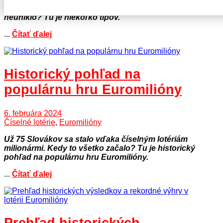
uniknúť žiadnu výhru. Ako si byť istý, že ti nič
neuniklo? Tu je niekoľko tipov.
...
Čítať ďalej
Historický pohľad na
populárnu hru Euromilióny
6. februára 2024
Číselné lotérie
,
Euromilióny
Už 75 Slovákov sa stalo vďaka číselným lotériám
milionármi. Kedy to všetko začalo? Tu je historický
pohľad na populárnu hru Euromilióny.
...
Čítať ďalej