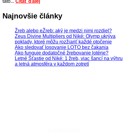
táto...
Čítať ďalej
Najnovšie články
Žreb alebo eŽreb: aký je medzi nimi rozdiel?
Zeus Divine Multipliers od Niké: Olymp ukrýva
poklady, ktoré môžu rozžiariť každé otočenie
Ako sledovať losovanie LOTO bez čakania
Ako funguje dodatočné žrebovanie lotérie?
Letné Šťastie od Niké: 1 žreb, viac šancí na výhru
a letná atmosféra v každom zotretí
Hrajte zodpovedne. Hazardné hry predstavujú riziko
vysokých finančných strát.
KATEGÓRIE