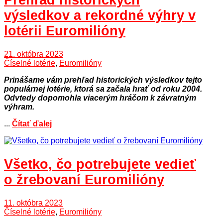
Prehľad historických
výsledkov a rekordné výhry v
lotérii Euromilióny
21. októbra 2023
Číselné lotérie
,
Euromilióny
Prinášame vám prehľad historických výsledkov tejto
populárnej lotérie, ktorá sa začala hrať od roku 2004.
Odvtedy dopomohla viacerým hráčom k závratným
výhram.
...
Čítať ďalej
Všetko, čo potrebujete vedieť
o žrebovaní Euromilióny
11. októbra 2023
Číselné lotérie
,
Euromilióny