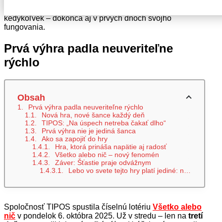
tejto lotérii. Nová denná lotéria tak odštartovala vo
veľkom štýle a potvrdila, že šťastie môže prísť
kedykoľvek – dokonca aj v prvých dňoch svojho
fungovania.
Prvá výhra padla neuveriteľne
rýchlo
Obsah
Prvá výhra padla neuveriteľne rýchlo
Nová hra, nové šance každý deň
TIPOS: „Na úspech netreba čakať dlho“
Prvá výhra nie je jediná šanca
Ako sa zapojiť do hry
Hra, ktorá prináša napätie aj radosť
Všetko alebo nič – nový fenomén
Záver: Šťastie praje odvážnym
Lebo vo svete tejto hry platí jediné: niekedy stačí skúsiť a vyhráte všetko – alebo nič.
Spoločnosť TIPOS spustila číselnú lotériu
Všetko alebo
nič
v pondelok 6. októbra 2025. Už v stredu – len na
tretí