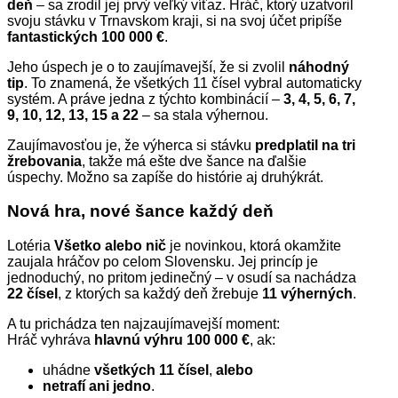
deň
– sa zrodil jej prvý veľký víťaz. Hráč, ktorý uzatvoril
svoju stávku v Trnavskom kraji, si na svoj účet pripíše
fantastických 100 000 €
.
Jeho úspech je o to zaujímavejší, že si zvolil
náhodný
tip
. To znamená, že všetkých 11 čísel vybral automaticky
systém. A práve jedna z týchto kombinácií –
3, 4, 5, 6, 7,
9, 10, 12, 13, 15 a 22
– sa stala výhernou.
Zaujímavosťou je, že výherca si stávku
predplatil na tri
žrebovania
, takže má ešte dve šance na ďalšie
úspechy. Možno sa zapíše do histórie aj druhýkrát.
Nová hra, nové šance každý deň
Lotéria
Všetko alebo nič
je novinkou, ktorá okamžite
zaujala hráčov po celom Slovensku. Jej princíp je
jednoduchý, no pritom jedinečný – v osudí sa nachádza
22 čísel
, z ktorých sa každý deň žrebuje
11 výherných
.
A tu prichádza ten najzaujímavejší moment:
Hráč vyhráva
hlavnú výhru 100 000 €
, ak:
uhádne
všetkých 11 čísel
,
alebo
netrafí ani jedno
.