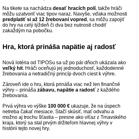
Na tikete sa nachádza
desať hracích polí
, takže hráči
môžu uzatvoriť viac tipov naraz. Navyše, vďaka možnosti
predplatiť si až 12 žrebovaní vopred
, sa môžu zapojiť
do hry na celý týždeň či dva bez nutnosti chodiť
zakaždým na pobočku.
Hra, ktorá prináša napätie aj radosť
Nová lotéria od TIPOSu sa už po pár dňoch ukázala ako
veľký hit
. Hráči oceňujú jej jednoduchosť, každodenné
žrebovania a netradičný princíp dvoch ciest k výhre.
Zároveň ide o hru, ktorá prináša viac než len finančné
výhry – prináša
zábavu, napätie a radosť
z každého
žrebovania.
Prvá výhra vo výške
100 000 €
ukazuje, že na úspech
netreba čakať mesiace. Stačí skúsiť, mať odvahu a
možno aj trochu šťastia – presne ako víťaz z Trnavského
kraja, ktorý sa stal prvým držiteľom hlavnej výhry v
histórii tejto novej hry.