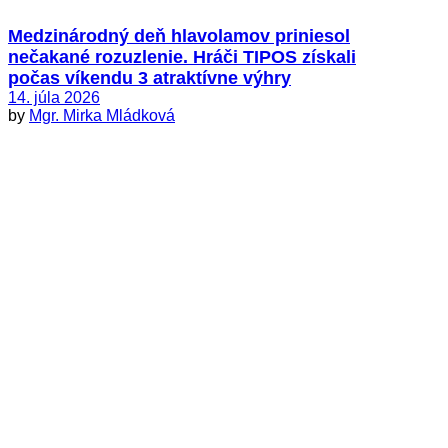
Medzinárodný deň hlavolamov priniesol
nečakané rozuzlenie. Hráči TIPOS získali
počas víkendu 3 atraktívne výhry
14. júla 2026
by
Mgr. Mirka Mládková