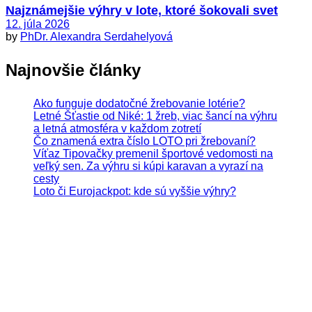
Najznámejšie výhry v lote, ktoré šokovali svet
12. júla 2026
by
PhDr. Alexandra Serdahelyová
Najnovšie články
Ako funguje dodatočné žrebovanie lotérie?
Letné Šťastie od Niké: 1 žreb, viac šancí na výhru
a letná atmosféra v každom zotretí
Čo znamená extra číslo LOTO pri žrebovaní?
Víťaz Tipovačky premenil športové vedomosti na
veľký sen. Za výhru si kúpi karavan a vyrazí na
cesty
Loto či Eurojackpot: kde sú vyššie výhry?
Hrajte zodpovedne. Hazardné hry predstavujú riziko
vysokých finančných strát.