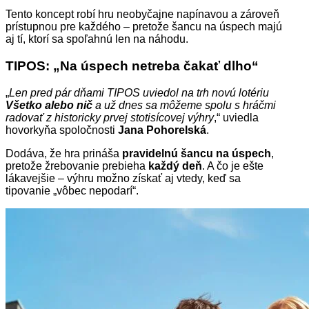
Tento koncept robí hru neobyčajne napínavou a zároveň
prístupnou pre každého – pretože šancu na úspech majú
aj tí, ktorí sa spoľahnú len na náhodu.
TIPOS: „Na úspech netreba čakať dlho“
„
Len pred pár dňami TIPOS uviedol na trh novú lotériu
Všetko alebo nič
a už dnes sa môžeme spolu s hráčmi
radovať z historicky prvej stotisícovej výhry
,“ uviedla
hovorkyňa spoločnosti
Jana Pohorelská
.
Dodáva, že hra prináša
pravidelnú šancu na úspech
,
pretože žrebovanie prebieha
každý deň
. A čo je ešte
lákavejšie – výhru možno získať aj vtedy, keď sa
tipovanie „vôbec nepodarí“.