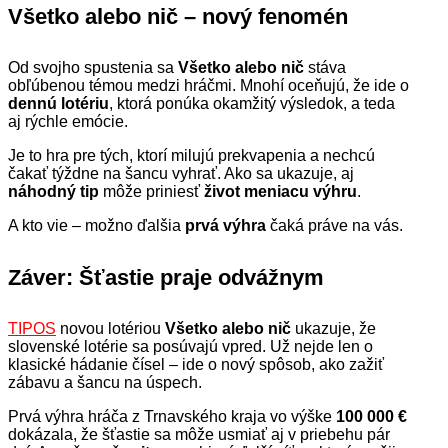
Všetko alebo nič – nový fenomén
Od svojho spustenia sa
Všetko alebo nič
stáva
obľúbenou témou medzi hráčmi. Mnohí oceňujú, že ide o
dennú lotériu
, ktorá ponúka okamžitý výsledok, a teda
aj rýchle emócie.
Je to hra pre tých, ktorí milujú prekvapenia a nechcú
čakať týždne na šancu vyhrať. Ako sa ukazuje, aj
náhodný tip
môže priniesť
život meniacu výhru
.
A kto vie – možno ďalšia
prvá výhra
čaká práve na vás.
Záver: Šťastie praje odvážnym
TIPOS
novou lotériou
Všetko alebo nič
ukazuje, že
slovenské lotérie sa posúvajú vpred. Už nejde len o
klasické hádanie čísel – ide o nový spôsob, ako zažiť
zábavu a šancu na úspech.
Prvá výhra hráča z Trnavského kraja vo výške
100 000 €
dokázala, že šťastie sa môže usmiať aj v priebehu pár