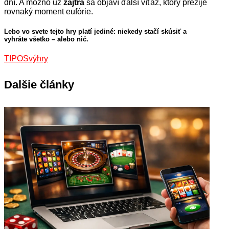
dní. A možno už
zajtra
sa objaví ďalší víťaz, ktorý prežije
rovnaký moment eufórie.
Lebo vo svete tejto hry platí jediné: niekedy stačí skúsiť a
vyhráte
všetko
– alebo
nič
.
TIPOS
výhry
Dalšie články