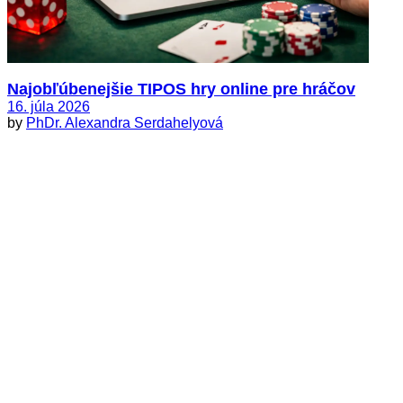
Najobľúbenejšie TIPOS hry online pre hráčov
16. júla 2026
by
PhDr. Alexandra Serdahelyová