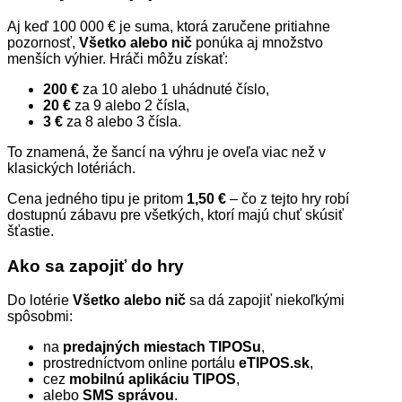
Aj keď 100 000 € je suma, ktorá zaručene pritiahne
pozornosť,
Všetko alebo nič
ponúka aj množstvo
menších výhier. Hráči môžu získať:
200 €
za 10 alebo 1 uhádnuté číslo,
20 €
za 9 alebo 2 čísla,
3 €
za 8 alebo 3 čísla.
To znamená, že šancí na výhru je oveľa viac než v
klasických lotériách.
Cena jedného tipu je pritom
1,50 €
– čo z tejto hry robí
dostupnú zábavu pre všetkých, ktorí majú chuť skúsiť
šťastie.
Ako sa zapojiť do hry
Do lotérie
Všetko alebo nič
sa dá zapojiť niekoľkými
spôsobmi:
na
predajných miestach TIPOSu
,
prostredníctvom online portálu
eTIPOS.sk
,
cez
mobilnú aplikáciu TIPOS
,
alebo
SMS správou
.