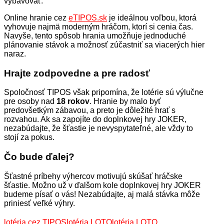
vybavovať.
Online hranie cez
eTIPOS.sk
je ideálnou voľbou, ktorá
vyhovuje najmä moderným hráčom, ktorí si cenia čas.
Navyše, tento spôsob hrania umožňuje jednoduché
plánovanie stávok a možnosť zúčastniť sa viacerých hier
naraz.
Hrajte zodpovedne a pre radosť
Spoločnosť TIPOS však pripomína, že lotérie sú výlučne
pre osoby nad
18 rokov
. Hranie by malo byť
predovšetkým zábavou, a preto je dôležité hrať s
rozvahou. Ak sa zapojíte do doplnkovej hry JOKER,
nezabúdajte, že šťastie je nevyspytateľné, ale vždy to
stojí za pokus.
Čo bude ďalej?
Šťastné príbehy výhercov motivujú skúšať hráčske
šťastie. Možno už v ďalšom kole doplnkovej hry JOKER
budeme písať o vás! Nezabúdajte, aj malá stávka môže
priniesť veľké výhry.
lotéria cez TIPOS
lotéria LOTO
lotéria LOTO