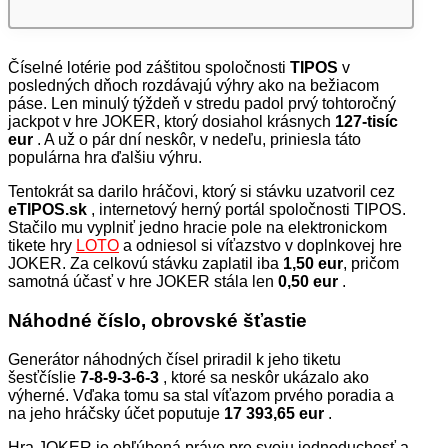
Číselné lotérie pod záštitou spoločnosti
TIPOS
v
posledných dňoch rozdávajú výhry ako na bežiacom
páse. Len minulý týždeň v stredu padol prvý tohtoročný
jackpot v hre JOKER, ktorý dosiahol krásnych
127-tisíc
eur
. A už o pár dní neskôr, v nedeľu, priniesla táto
populárna hra ďalšiu výhru.
Tentokrát sa darilo hráčovi, ktorý si stávku uzatvoril cez
eTIPOS.sk
, internetový herný portál spoločnosti TIPOS.
Stačilo mu vyplniť jedno hracie pole na elektronickom
tikete hry
LOTO
a odniesol si víťazstvo v doplnkovej hre
JOKER. Za celkovú stávku zaplatil iba
1,50 eur
, pričom
samotná účasť v hre JOKER stála len
0,50 eur
.
Náhodné číslo, obrovské šťastie
Generátor náhodných čísel priradil k jeho tiketu
šesťčíslie
7-8-9-3-6-3
, ktoré sa neskôr ukázalo ako
výherné. Vďaka tomu sa stal víťazom prvého poradia a
na jeho hráčsky účet poputuje
17 393,65 eur
.
Hra JOKER je obľúbená práve pre svoju jednoduchosť a