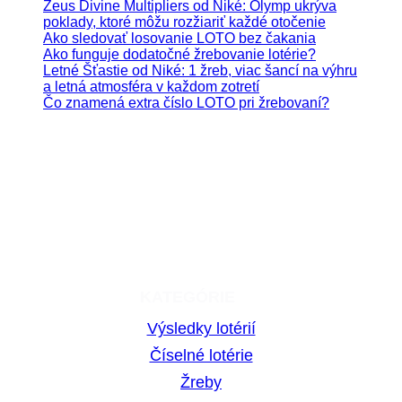
Zeus Divine Multipliers od Niké: Olymp ukrýva
poklady, ktoré môžu rozžiariť každé otočenie
Ako sledovať losovanie LOTO bez čakania
Ako funguje dodatočné žrebovanie lotérie?
Letné Šťastie od Niké: 1 žreb, viac šancí na výhru
a letná atmosféra v každom zotretí
Čo znamená extra číslo LOTO pri žrebovaní?
Hrajte zodpovedne. Hazardné hry predstavujú riziko
vysokých finančných strát.
KATEGÓRIE
Výsledky lotérií
Číselné lotérie
Žreby