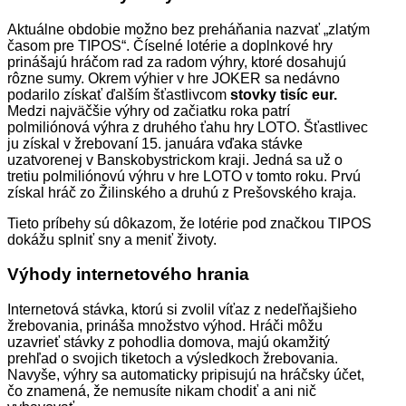
Aktuálne obdobie možno bez preháňania nazvať „zlatým
časom pre TIPOS“. Číselné lotérie a doplnkové hry
prinášajú hráčom rad za radom výhry, ktoré dosahujú
rôzne sumy. Okrem výhier v hre JOKER sa nedávno
podarilo získať ďalším šťastlivcom
stovky tisíc eur.
Medzi najväčšie výhry od začiatku roka patrí
polmiliónová výhra z druhého ťahu hry LOTO. Šťastlivec
ju získal v žrebovaní 15. januára vďaka stávke
uzatvorenej v Banskobystrickom kraji. Jedná sa už o
tretiu polmiliónovú výhru v hre LOTO v tomto roku. Prvú
získal hráč zo Žilinského a druhú z Prešovského kraja.
Tieto príbehy sú dôkazom, že lotérie pod značkou TIPOS
dokážu splniť sny a meniť životy.
Výhody internetového hrania
Internetová stávka, ktorú si zvolil víťaz z nedeľňajšieho
žrebovania, prináša množstvo výhod. Hráči môžu
uzavrieť stávky z pohodlia domova, majú okamžitý
prehľad o svojich tiketoch a výsledkoch žrebovania.
Navyše, výhry sa automaticky pripisujú na hráčsky účet,
čo znamená, že nemusíte nikam chodiť a ani nič