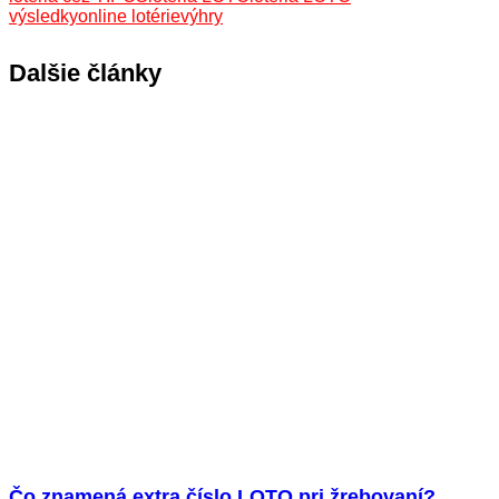
výsledky
online lotérie
výhry
Dalšie články
Čo znamená extra číslo LOTO pri žrebovaní?