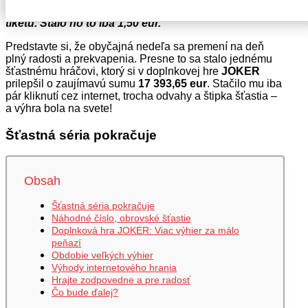
sa zúčastnil hry prostredníctvom elektronického
tiketu. Stálo ho to iba 1,50 eur.
Predstavte si, že obyčajná nedeľa sa premení na deň
plný radosti a prekvapenia. Presne to sa stalo jednému
šťastnému hráčovi, ktorý si v doplnkovej hre
JOKER
prilepšil o zaujímavú sumu
17 393,65 eur
. Stačilo mu iba
pár kliknutí cez internet, trocha odvahy a štipka šťastia –
a výhra bola na svete!
Šťastná séria pokračuje
Obsah
Šťastná séria pokračuje
Náhodné číslo, obrovské šťastie
Doplnková hra JOKER: Viac výhier za málo
peňazí
Obdobie veľkých výhier
Výhody internetového hrania
Hrajte zodpovedne a pre radosť
Čo bude ďalej?