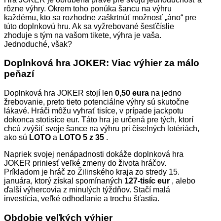
rôzne výhry. Okrem toho ponúka šancu na výhru
každému, kto sa rozhodne zaškrtnúť možnosť „áno“ pre
túto doplnkovú hru. Ak sa vyžrebované šesťčíslie
zhoduje s tým na vašom tikete, výhra je vaša.
Jednoduché, však?
Doplnková hra JOKER: Viac výhier za málo
peňazí
Doplnková hra JOKER stojí len
0,50 eura
na jedno
žrebovanie, preto tieto potenciálne výhry sú skutočne
lákavé. Hráči môžu vyhrať tisíce, v prípade jackpotu
dokonca stotisíce eur. Táto hra je určená pre tých, ktorí
chcú zvýšiť svoje šance na výhru pri číselných lotériách,
ako sú
LOTO
a
LOTO 5 z 35
.
Napriek svojej nenápadnosti dokáže doplnková hra
JOKER priniesť veľké zmeny do života hráčov.
Príkladom je hráč zo Žilinského kraja zo stredy 15.
januára, ktorý získal spomínaných
127-tisíc eur
, alebo
ďalší výhercovia z minulých týždňov. Stačí malá
investícia, veľké odhodlanie a trochu šťastia.
Obdobie veľkých výhier