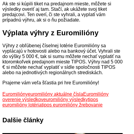
Ak ste si kúpili tiket na predajnom mieste, môžete si
výsledky overiť aj tam. Stačí, ak ukážete svoj tiket
predajcovi. Ten overí, či ste vyhrali, a vyplatí vám
prípadnú výhru, ak si o ňu požiadate.
Výplata výhry z Euromilióny
Výhry z obľúbenej číselnej lotérie Euromilióny sa
vyplácajú v hotovosti alebo na bankový účet. Vyhrali ste
do výšky 5 000 €, tak si sumu môžete nechať vyplatiť na
ktoromkoľvek predajnom mieste TIPOS. Výhry nad 5 000
€ si môžete nechať vyplatiť v sídle spoločnosti TIPOS
alebo na jednotlivých regionálnych strediskách.
Prajeme vám veľa šťastia pri hre Euromilióny!
Euromilióny
euromilióny aktuálne čísla
Euromilióny
overenie výsledkov
euromilióny výsledky
tipos
euromilióny lotéria
tipos euromilióny žrebovanie
Dalšie články