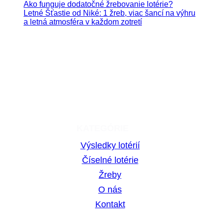
Ako funguje dodatočné žrebovanie lotérie?
Letné Šťastie od Niké: 1 žreb, viac šancí na výhru
a letná atmosféra v každom zotretí
Hrajte zodpovedne. Hazardné hry predstavujú riziko
vysokých finančných strát.
KATEGÓRIE
Výsledky lotérií
Číselné lotérie
Žreby
O nás
Kontakt