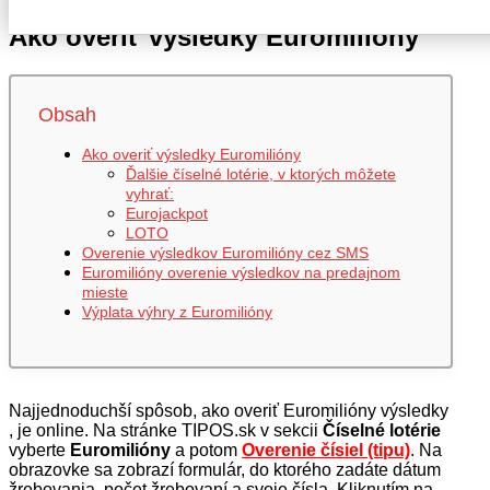
Ako overiť výsledky Euromilióny
Obsah
Ako overiť výsledky Euromilióny
Ďalšie číselné lotérie, v ktorých môžete
vyhrať:
Eurojackpot
LOTO
Overenie výsledkov Euromilióny cez SMS
Euromilióny overenie výsledkov na predajnom
mieste
Výplata výhry z Euromilióny
Najjednoduchší spôsob, ako overiť Euromilióny výsledky
, je online. Na stránke TIPOS.sk v sekcii
Číselné lotérie
vyberte
Euromilióny
a potom
Overenie čísiel (tipu)
. Na
obrazovke sa zobrazí formulár, do ktorého zadáte dátum
žrebovania, počet žrebovaní a svoje čísla. Kliknutím na