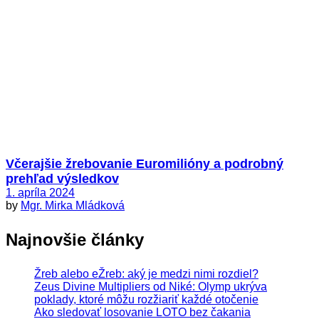
Včerajšie žrebovanie Euromilióny a podrobný
prehľad výsledkov
1. apríla 2024
by
Mgr. Mirka Mládková
Najnovšie články
Žreb alebo eŽreb: aký je medzi nimi rozdiel?
Zeus Divine Multipliers od Niké: Olymp ukrýva
poklady, ktoré môžu rozžiariť každé otočenie
Ako sledovať losovanie LOTO bez čakania