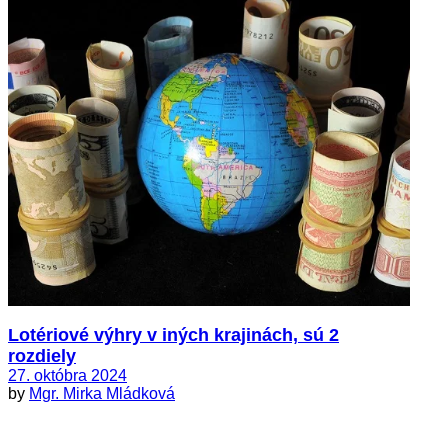
Lotériové výhry v iných krajinách, sú 2
rozdiely
27. októbra 2024
by
Mgr. Mirka Mládková