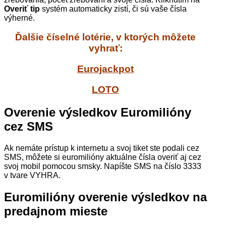
Overiť tip
systém automaticky zistí, či sú vaše čísla
výherné.
Ďalšie číselné lotérie, v ktorých môžete
vyhrať:
Eurojackpot
LOTO
Overenie výsledkov Euromilióny
cez SMS
Ak nemáte prístup k internetu a svoj tiket ste podali cez
SMS, môžete si euromilióny aktuálne čísla overiť aj cez
svoj mobil pomocou smsky. Napíšte SMS na číslo 3333
v tvare VYHRA.
Euromilióny overenie výsledkov na
predajnom mieste