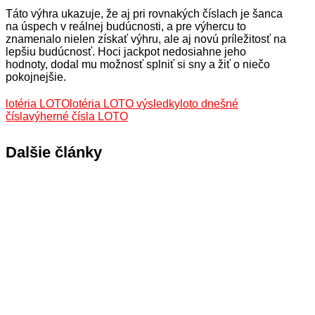
Táto výhra ukazuje, že aj pri rovnakých číslach je šanca
na úspech v reálnej budúcnosti, a pre výhercu to
znamenalo nielen získať výhru, ale aj novú príležitosť na
lepšiu budúcnosť. Hoci jackpot nedosiahne jeho
hodnoty, dodal mu možnosť splniť si sny a žiť o niečo
pokojnejšie.
lotéria LOTO
lotéria LOTO výsledky
loto dnešné
čísla
výherné čísla LOTO
Dalšie články