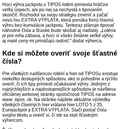
Hoci výhra jackpotu v TIPOS lotérii priniesla hráčovi
veľký úspech, ani po nej sa nechystá s tipovaním
skončiť. Rozhodol sa svoju stratégiu zmeniť a začať
novú hru EXTRA VÝPLATA, ktorá ponúka fixnú hlavnú
výhru bez kumulácie jackpotu. Tentoraz plánuje tipovať
náhodné čísla a šťastie bude skúšať aj naďalej. „
Lotéria
je pre mňa zábava, a hoci si všetci želáme veľké výhry,
aj malé ceny mi prinášajú radosť
,“ dodal výherca.
Kde si môžete overiť svoje šťastné
čísla?
Pre všetkých nadšencov lotérií a hier od TIPOSu existuje
niekoľko dostupných spôsobov, ako si pohodlne a rýchlo
overiť, či ich tipy priniesli očakávané výhry. Jedným z
najrýchlejších a najdostupnejších spôsobov je návšteva
oficiálnej webovej stránky spoločnosti TIPOS na adrese
www .tipos .sk. Na stránke nájdete aktuálne výsledky
všetkých číselných hier vrátane hier LOTO 5 z 35,
Eurojackpot a EXTRA VÝPLATA. Stačí poslať čísla
svojho tiketu a overiť si, či ste sa stali šťastným
výhercom.