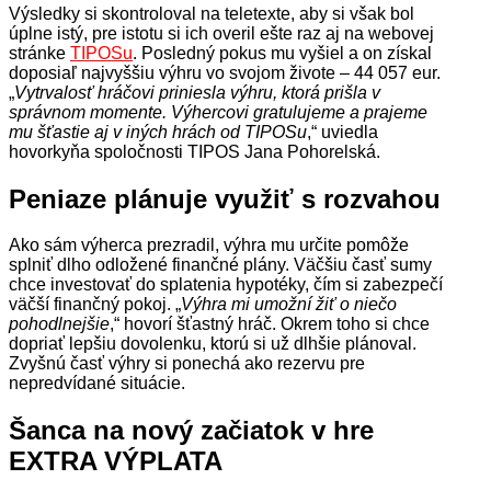
Výsledky si skontroloval na teletexte, aby si však bol
úplne istý, pre istotu si ich overil ešte raz aj na webovej
stránke
TIPOSu
. Posledný pokus mu vyšiel a on získal
doposiaľ najvyššiu výhru vo svojom živote – 44 057 eur.
„
Vytrvalosť hráčovi priniesla výhru, ktorá prišla v
správnom momente. Výhercovi gratulujeme a prajeme
mu šťastie aj v iných hrách od TIPOSu
,“ uviedla
hovorkyňa spoločnosti TIPOS Jana Pohorelská.
Peniaze plánuje využiť s rozvahou
Ako sám výherca prezradil, výhra mu určite pomôže
splniť dlho odložené finančné plány. Väčšiu časť sumy
chce investovať do splatenia hypotéky, čím si zabezpečí
väčší finančný pokoj. „
Výhra mi umožní žiť o niečo
pohodlnejšie
,“ hovorí šťastný hráč. Okrem toho si chce
dopriať lepšiu dovolenku, ktorú si už dlhšie plánoval.
Zvyšnú časť výhry si ponechá ako rezervu pre
nepredvídané situácie.
Šanca na nový začiatok v hre
EXTRA VÝPLATA