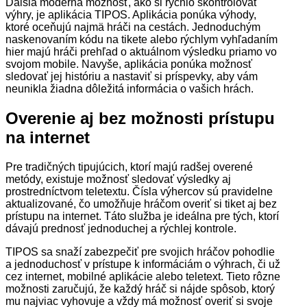
Ďalšia moderná možnosť, ako si rýchlo skontrolovať
výhry, je aplikácia TIPOS. Aplikácia ponúka výhody,
ktoré oceňujú najmä hráči na cestách. Jednoduchým
naskenovaním kódu na tikete alebo rýchlym vyhľadaním
hier majú hráči prehľad o aktuálnom výsledku priamo vo
svojom mobile. Navyše, aplikácia ponúka možnosť
sledovať jej históriu a nastaviť si príspevky, aby vám
neunikla žiadna dôležitá informácia o vašich hrách.
Overenie aj bez možnosti prístupu
na internet
Pre tradičných tipujúcich, ktorí majú radšej overené
metódy, existuje možnosť sledovať výsledky aj
prostredníctvom teletextu. Čísla výhercov sú pravidelne
aktualizované, čo umožňuje hráčom overiť si tiket aj bez
prístupu na internet. Táto služba je ideálna pre tých, ktorí
dávajú prednosť jednoduchej a rýchlej kontrole.
TIPOS sa snaží zabezpečiť pre svojich hráčov pohodlie
a jednoduchosť v prístupe k informáciám o výhrach, či už
cez internet, mobilné aplikácie alebo teletext. Tieto rôzne
možnosti zaručujú, že každý hráč si nájde spôsob, ktorý
mu najviac vyhovuje a vždy má možnosť overiť si svoje