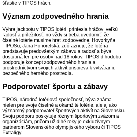
šťastie v TIPOS hrách.
Význam zodpovedného hrania
Výhra jackpotu v TIPOS lotérii priniesla hráčovi veľkú
radosť a príležitosť, no vždy si treba uvedomiť, že
číselné lotérie musíme hrať zodpovedne. Hovorkyňa
TIPOSu, Jana Pohorelská, zdôrazňuje, že lotéria
predstavuje predovšetkým zábavu a radosť a býva
dostupná len pre osoby nad 18 rokov. TIPOS dlhodobo
podporuje koncept zodpovedného hrania a
prostredníctvom svojich aktivít prispieva k vytváraniu
bezpečného herného prostredia.
Podporovateľ športu a zábavy
TIPOS, národná lotériová spoločnosť, býva známa
nielen pre svoje číselné a okamžité lotérie, ale aj ako
významný podporovateľ športových aktivít na Slovensku.
Svoju podporu poskytuje rôznym športovým zväzom a
organizáciám, pričom už dlhé roky je exkluzívnym
partnerom Slovenského olympijského výboru či TIPOS
Extraligy.