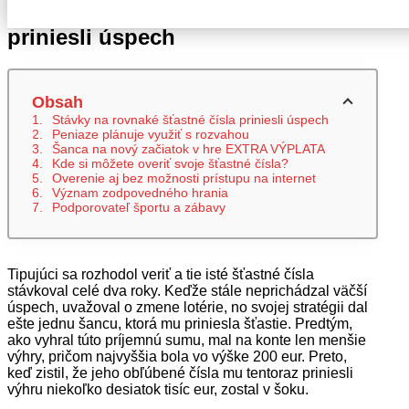
Stávky na rovnaké šťastné čísla
priniesli úspech
Obsah
Stávky na rovnaké šťastné čísla priniesli úspech
Peniaze plánuje využiť s rozvahou
Šanca na nový začiatok v hre EXTRA VÝPLATA
Kde si môžete overiť svoje šťastné čísla?
Overenie aj bez možnosti prístupu na internet
Význam zodpovedného hrania
Podporovateľ športu a zábavy
Tipujúci sa rozhodol veriť a tie isté šťastné čísla
stávkoval celé dva roky. Keďže stále neprichádzal väčší
úspech, uvažoval o zmene lotérie, no svojej stratégii dal
ešte jednu šancu, ktorá mu priniesla šťastie. Predtým,
ako vyhral túto príjemnú sumu, mal na konte len menšie
výhry, pričom najvyššia bola vo výške 200 eur. Preto,
keď zistil, že jeho obľúbené čísla mu tentoraz priniesli
výhru niekoľko desiatok tisíc eur, zostal v šoku.