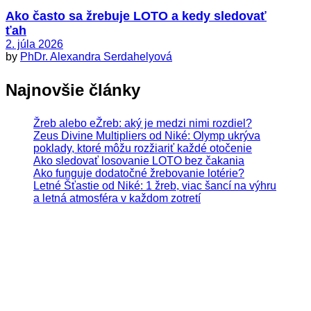
Ako často sa žrebuje LOTO a kedy sledovať
ťah
2. júla 2026
by
PhDr. Alexandra Serdahelyová
Najnovšie články
Žreb alebo eŽreb: aký je medzi nimi rozdiel?
Zeus Divine Multipliers od Niké: Olymp ukrýva
poklady, ktoré môžu rozžiariť každé otočenie
Ako sledovať losovanie LOTO bez čakania
Ako funguje dodatočné žrebovanie lotérie?
Letné Šťastie od Niké: 1 žreb, viac šancí na výhru
a letná atmosféra v každom zotretí
Hrajte zodpovedne. Hazardné hry predstavujú riziko
vysokých finančných strát.