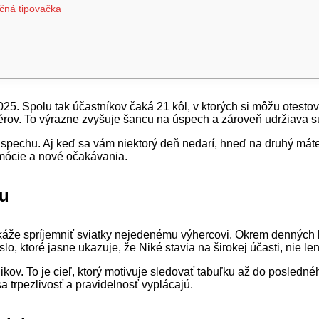
čná tipovačka
. Spolu tak účastníkov čaká 21 kôl, v ktorých si môžu otestova
rov. To výrazne zvyšuje šancu na úspech a zároveň udržiava s
spechu. Aj keď sa vám niektorý deň nedarí, hneď na druhý mát
emócie a nové očakávania.
tu
káže spríjemniť sviatky nejedenému výhercovi. Okrem denných k
lo, ktoré jasne ukazuje, že Niké stavia na širokej účasti, nie le
kov. To je cieľ, ktorý motivuje sledovať tabuľku až do posledn
a trpezlivosť a pravidelnosť vyplácajú.