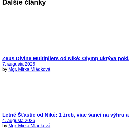
Dalšie články
Zeus Divine Multipliers od Niké: Olymp ukrýva pokl
7. augusta 2026
by
Mgr. Mirka Mládková
Letné Šťastie od Niké: 1 žreb, viac šancí na výhru 
4. augusta 2026
by
Mgr. Mirka Mládková