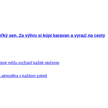
ký sen. Za výhru si kúpi karavan a vyrazí na cesty
ktoré môžu rozžiariť každé otočenie
á atmosféra v každom zotretí
riziko vysokých finančných strát.