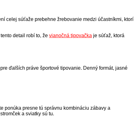
í celej súťaže prebehne žrebovanie medzi účastníkmi, ktorí
ento detail robí to, že
vianočná tipovačka
je súťaž, ktorá
a pre ďalších práve športové tipovanie. Denný formát, jasné
nite ponúka presne tú správnu kombináciu zábavy a
stromček a sviatky sú tu.