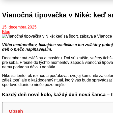
Vianočná tipovačka v Niké: keď s
15. decembra 2025
Blog
Vôňa medovníkov, blikajúce svetielka a ten zvláštny pokoj,
deň o niečo napínavejším.
December má zvláštnu atmosféru. Dni sú kratšie, večery tichši
pre seba. Presne do týchto momentov zapadá vianočná tipovač
nemu poriadnu dávku napätia.
Niké sa tento rok rozhodla poďakovať svojej komunite za celoro
záležitosť, ale o každodenný rituál, ktorý vás bude sprevádz
športové dianie o niečo pozornejšie.
Každý deň nové kolo, každý deň nová šanca – t
Obsah