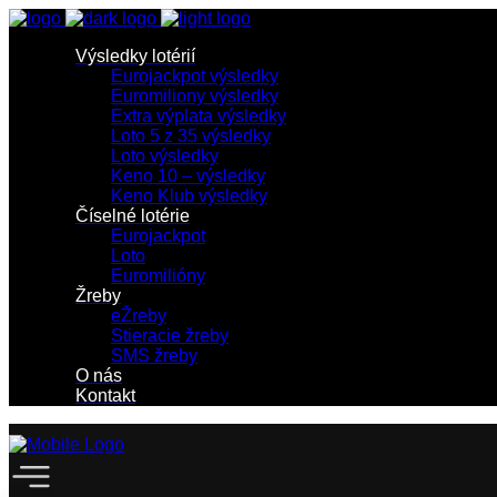
Výsledky lotérií
Eurojackpot výsledky
Euromiliony výsledky
Extra výplata výsledky
Loto 5 z 35 výsledky
Loto výsledky
Keno 10 – výsledky
Keno Klub výsledky
Číselné lotérie
Eurojackpot
Loto
Euromilióny
Žreby
eŽreby
Stieracie žreby
SMS žreby
O nás
Kontakt