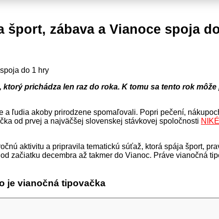
a šport, zábava a Vianoce spoja do
 ktorý prichádza len raz do roka. K tomu sa tento rok môže 
e a ľudia akoby prirodzene spomaľovali. Popri pečení, nákupoch
ka od prvej a najväčšej slovenskej stávkovej spoločnosti
NIK
čnú aktivitu a pripravila tematickú súťaž, ktorá spája šport, p
ať od začiatku decembra až takmer do Vianoc. Práve vianočná t
o je vianočná tipovačka