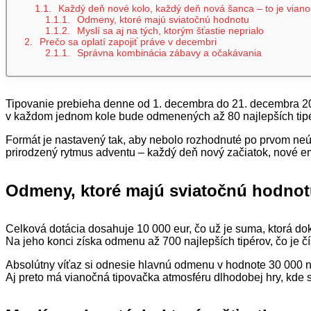
Každý deň nové kolo, každý deň nová šanca – to je viano
Odmeny, ktoré majú sviatočnú hodnotu
Myslí sa aj na tých, ktorým šťastie neprialo
Prečo sa oplatí zapojiť práve v decembri
Správna kombinácia zábavy a očakávania
Tipovanie prebieha denne od 1. decembra do 21. decembra 2025
v každom jednom kole bude odmenených až 80 najlepších tipé
Formát je nastavený tak, aby nebolo rozhodnuté po prvom neú
prirodzený rytmus adventu – každý deň nový začiatok, nové 
Odmeny, ktoré majú sviatočnú hodno
Celková dotácia dosahuje 10 000 eur, čo už je suma, ktorá do
Na jeho konci získa odmenu až 700 najlepších tipérov, čo je čís
Absolútny víťaz si odnesie hlavnú odmenu v hodnote 30 000 ni
Aj preto má vianočná tipovačka atmosféru dlhodobej hry, kde s