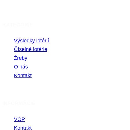
KATEGÓRIE
Výsledky lotérií
Číselné lotérie
Žreby
O nás
Kontakt
INFORMÁCIE
VOP
Kontakt