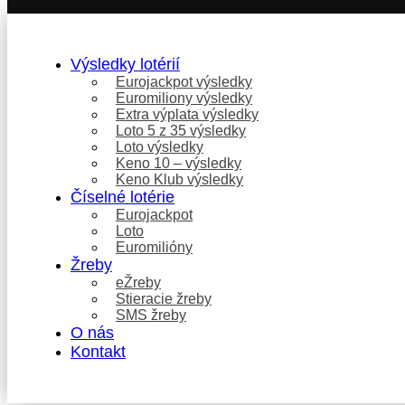
Výsledky lotérií
Eurojackpot výsledky
Euromiliony výsledky
Extra výplata výsledky
Loto 5 z 35 výsledky
Loto výsledky
Keno 10 – výsledky
Keno Klub výsledky
Číselné lotérie
Eurojackpot
Loto
Euromilióny
Žreby
eŽreby
Stieracie žreby
SMS žreby
O nás
Kontakt