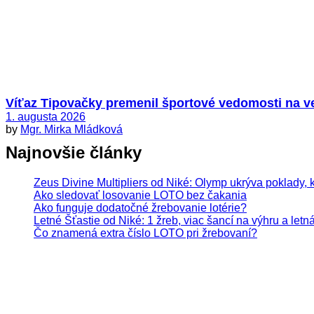
Víťaz Tipovačky premenil športové vedomosti na veľ
1. augusta 2026
by
Mgr. Mirka Mládková
Najnovšie články
Zeus Divine Multipliers od Niké: Olymp ukrýva poklady, 
Ako sledovať losovanie LOTO bez čakania
Ako funguje dodatočné žrebovanie lotérie?
Letné Šťastie od Niké: 1 žreb, viac šancí na výhru a letn
Čo znamená extra číslo LOTO pri žrebovaní?
Hrajte zodpovedne. Hazardné hry predstavujú 