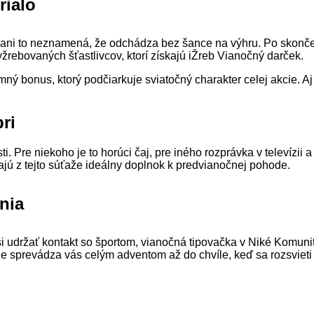
rialo
 ani to neznamená, že odchádza bez šance na výhru. Po skončen
rebovaných šťastlivcov, ktorí získajú iŽreb Vianočný darček.
ý bonus, ktorý podčiarkuje sviatočný charakter celej akcie. Aj t
ri
. Pre niekoho je to horúci čaj, pre iného rozprávka v televízii 
ajú z tejto súťaže ideálny doplnok k predvianočnej pohode.
nia
 si udržať kontakt so športom, vianočná tipovačka v Niké Komu
le sprevádza vás celým adventom až do chvíle, keď sa rozsvieti 