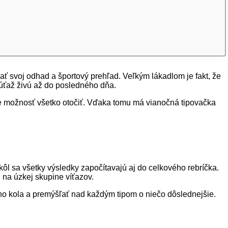
ť svoj odhad a športový prehľad. Veľkým lákadlom je fakt, že
úťaž živú až do posledného dňa.
e možnosť všetko otočiť. Vďaka tomu má vianočná tipovačka
ôl sa všetky výsledky započítavajú aj do celkového rebríčka.
n na úzkej skupine víťazov.
ého kola a premýšľať nad každým tipom o niečo dôslednejšie.