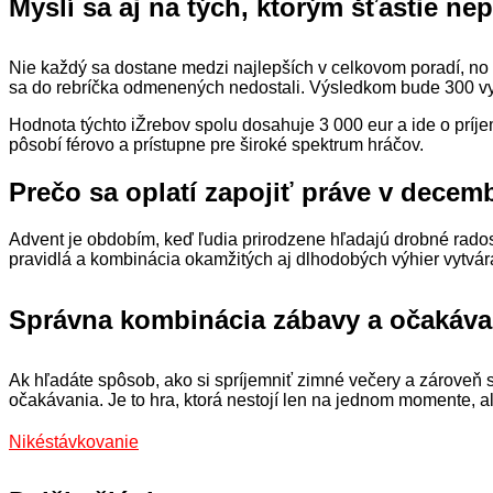
Myslí sa aj na tých, ktorým šťastie nep
Nie každý sa dostane medzi najlepších v celkovom poradí, no
sa do rebríčka odmenených nedostali. Výsledkom bude 300 vyž
Hodnota týchto iŽrebov spolu dosahuje 3 000 eur a ide o príjemn
pôsobí férovo a prístupne pre široké spektrum hráčov.
Prečo sa oplatí zapojiť práve v decemb
Advent je obdobím, keď ľudia prirodzene hľadajú drobné radosti
pravidlá a kombinácia okamžitých aj dlhodobých výhier vytvár
Správna kombinácia zábavy a očakáva
Ak hľadáte spôsob, ako si spríjemniť zimné večery a zároveň
očakávania. Je to hra, ktorá nestojí len na jednom momente, a
Niké
stávkovanie