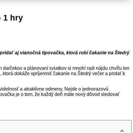
 1 hry
pridať aj vianočná tipovačka, ktorá robí čakanie na Štedrý
 darčekov a plánovaní sviatkov si mnohí radi nájdu chvíľu len
É
, ktorá dokáže spríjemniť čakanie na Štedrý večer a pridať k
ravidelnosť a atraktívne odmeny. Nejde o jednorazovú
ipovačka je o tom, že každý deň máte nový dôvod sledovať