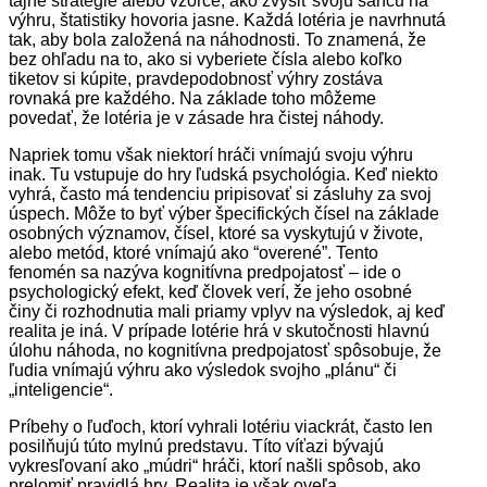
tajné stratégie alebo vzorce, ako zvýšiť svoju šancu na
výhru, štatistiky hovoria jasne. Každá lotéria je navrhnutá
tak, aby bola založená na náhodnosti. To znamená, že
bez ohľadu na to, ako si vyberiete čísla alebo koľko
tiketov si kúpite, pravdepodobnosť výhry zostáva
rovnaká pre každého. Na základe toho môžeme
povedať, že lotéria je v zásade hra čistej náhody.
Napriek tomu však niektorí hráči vnímajú svoju výhru
inak. Tu vstupuje do hry ľudská psychológia. Keď niekto
vyhrá, často má tendenciu pripisovať si zásluhy za svoj
úspech. Môže to byť výber špecifických čísel na základe
osobných významov, čísel, ktoré sa vyskytujú v živote,
alebo metód, ktoré vnímajú ako “overené”. Tento
fenomén sa nazýva kognitívna predpojatosť – ide o
psychologický efekt, keď človek verí, že jeho osobné
činy či rozhodnutia mali priamy vplyv na výsledok, aj keď
realita je iná. V prípade lotérie hrá v skutočnosti hlavnú
úlohu náhoda, no kognitívna predpojatosť spôsobuje, že
ľudia vnímajú výhru ako výsledok svojho „plánu“ či
„inteligencie“.
Príbehy o ľuďoch, ktorí vyhrali lotériu viackrát, často len
posilňujú túto mylnú predstavu. Títo víťazi bývajú
vykresľovaní ako „múdri“ hráči, ktorí našli spôsob, ako
prelomiť pravidlá hry. Realita je však oveľa