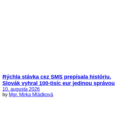
Rýchla stávka cez SMS prepísala históriu.
Slovák vyhral 100-tisíc eur jedinou správou
10. augusta 2026
by
Mgr. Mirka Mládková