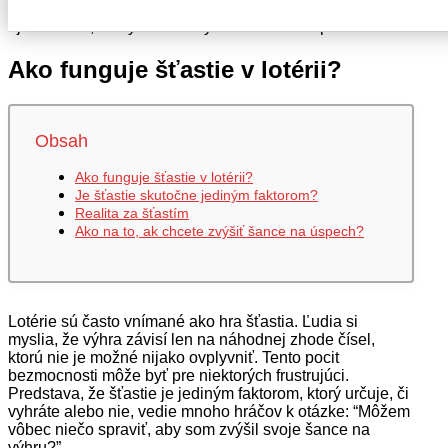
Prečo sa vám to stáva? Je to iba o šťastí? Alebo existuje
aj niečo iné, čo by mohlo zvýšiť šance na úspech?
Ako funguje šťastie v lotérii?
Obsah
Ako funguje šťastie v lotérii?
Je šťastie skutočne jediným faktorom?
Realita za šťastím
Ako na to, ak chcete zvýšiť šance na úspech?
Lotérie sú často vnímané ako hra šťastia. Ľudia si
myslia, že výhra závisí len na náhodnej zhode čísel,
ktorú nie je možné nijako ovplyvniť. Tento pocit
bezmocnosti môže byť pre niektorých frustrujúci.
Predstava, že šťastie je jediným faktorom, ktorý určuje, či
vyhráte alebo nie, vedie mnoho hráčov k otázke: “Môžem
vôbec niečo spraviť, aby som zvýšil svoje šance na
výhru?”