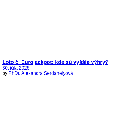
Loto či Eurojackpot: kde sú vyššie výhry?
30. júla 2026
by
PhDr. Alexandra Serdahelyová