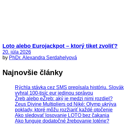
Loto alebo Eurojackpot – ktorý tiket zvoliť?
20. júla 2026
by
PhDr. Alexandra Serdahelyová
Najnovšie články
Rýchla stávka cez SMS prepísala históriu. Slovák
vyhral 100-tisíc eur jedinou správou
Žreb alebo eŽreb: aký je medzi nimi rozdiel?
Zeus Divine Multipliers od Niké: Olymp ukrýva
poklady, ktoré môžu rozžiariť každé otočenie
Ako sledovať losovanie LOTO bez čakania
Ako funguje dodatočné žrebovanie lotérie?