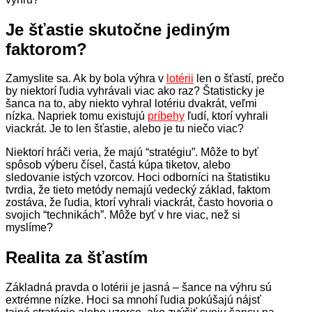
Je šťastie skutočne jediným
faktorom?
Zamyslite sa. Ak by bola výhra v
lotérii
len o šťastí, prečo
by niektorí ľudia vyhrávali viac ako raz? Štatisticky je
šanca na to, aby niekto vyhral lotériu dvakrát, veľmi
nízka. Napriek tomu existujú
príbehy
ľudí, ktorí vyhrali
viackrát. Je to len šťastie, alebo je tu niečo viac?
Niektorí hráči veria, že majú “stratégiu”. Môže to byť
spôsob výberu čísel, častá kúpa tiketov, alebo
sledovanie istých vzorcov. Hoci odborníci na štatistiku
tvrdia, že tieto metódy nemajú vedecký základ, faktom
zostáva, že ľudia, ktorí vyhrali viackrát, často hovoria o
svojich “technikách”. Môže byť v hre viac, než si
myslíme?
Realita za šťastím
Základná pravda o lotérii je jasná – šance na výhru sú
extrémne nízke. Hoci sa mnohí ľudia pokúšajú nájsť