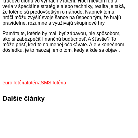
kľúčovú úlohu vo výhrach v lotérii. Hoci niektorí ľudia
veria v špeciálne stratégie alebo techniky, realita je taká,
že lotérie sú predovšetkým o náhode. Napriek tomu,
hráči môžu zvýšiť svoje šance na úspech tým, že hrajú
pravidelne, rozumne a využívajú skupinové hry.
Pamätajte, lotérie by mali byť zábavou, nie spôsobom,
ako si zabezpečiť finančnú budúcnosť. A šťastie? To
môže prísť, keď to najmenej očakávate. Ale v konečnom
dôsledku, je to naozaj len o tom, kedy a kde sa objaví.
euro lotéria
lotéria
SMS lotéria
Dalšie články