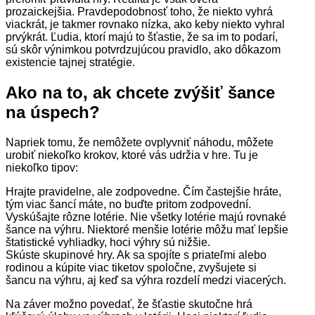
prozaickejšia. Pravdepodobnosť toho, že niekto vyhrá
viackrát, je takmer rovnako nízka, ako keby niekto vyhral
prvýkrát. Ľudia, ktorí majú to šťastie, že sa im to podarí,
sú skôr výnimkou potvrdzujúcou pravidlo, ako dôkazom
existencie tajnej stratégie.
Ako na to, ak chcete zvýšiť šance
na úspech?
Napriek tomu, že nemôžete ovplyvniť náhodu, môžete
urobiť niekoľko krokov, ktoré vás udržia v hre. Tu je
niekoľko tipov:
Hrajte pravidelne, ale zodpovedne. Čím častejšie hráte,
tým viac šancí máte, no buďte pritom zodpovední.
Vyskúšajte rôzne lotérie. Nie všetky lotérie majú rovnaké
šance na výhru. Niektoré menšie lotérie môžu mať lepšie
štatistické vyhliadky, hoci výhry sú nižšie.
Skúste skupinové hry. Ak sa spojíte s priateľmi alebo
rodinou a kúpite viac tiketov spoločne, zvyšujete si
šancu na výhru, aj keď sa výhra rozdelí medzi viacerých.
Na záver možno povedať, že šťastie skutočne hrá