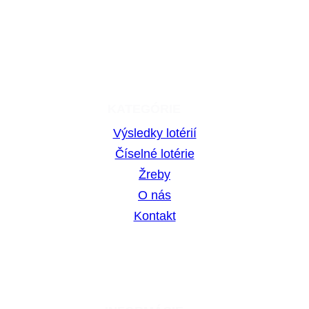
Hrajte zodpovedne. Hazardné hry predstavujú riziko
vysokých finančných strát.
KATEGÓRIE
Výsledky lotérií
Číselné lotérie
Žreby
O nás
Kontakt