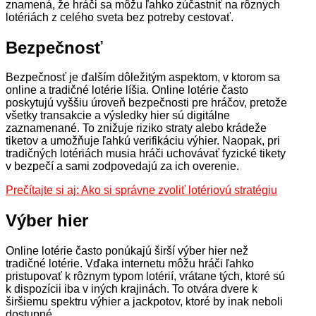
znamená, že hráči sa môžu ľahko zúčastniť na rôznych
lotériách z celého sveta bez potreby cestovať.
Bezpečnosť
Bezpečnosť je ďalším dôležitým aspektom, v ktorom sa
online a tradičné lotérie líšia. Online lotérie často
poskytujú vyššiu úroveň bezpečnosti pre hráčov, pretože
všetky transakcie a výsledky hier sú digitálne
zaznamenané. To znižuje riziko straty alebo krádeže
tiketov a umožňuje ľahkú verifikáciu výhier. Naopak, pri
tradičných lotériách musia hráči uchovávať fyzické tikety
v bezpečí a sami zodpovedajú za ich overenie.
Prečítajte si aj: Ako si správne zvoliť lotériovú stratégiu
Výber hier
Online lotérie často ponúkajú širší výber hier než
tradičné lotérie. Vďaka internetu môžu hráči ľahko
pristupovať k rôznym typom lotérií, vrátane tých, ktoré sú
k dispozícii iba v iných krajinách. To otvára dvere k
širšiemu spektru výhier a jackpotov, ktoré by inak neboli
dostupné.