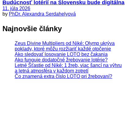
Budúcnosť lotérií na Slovensku bude digitálna
11. júla 2026
by
PhDr. Alexandra Serdahelyová
Najnovšie články
Zeus Divine Multipliers od Niké: Olymp ukrýva
poklady, ktoré môžu rozžiariť každé otočenie
Ako sledovať losovanie LOTO bez čakania
Ako funguje dodatočné žrebovanie lotérie?
Letné Šťastie od Niké: 1 žreb, viac šancí na výhru
a letná atmosféra v každom zotretí
Čo znamená extra číslo LOTO pri žrebovaní?
Hrajte zodpovedne. Hazardné hry predstavujú riziko
vysokých finančných strát.