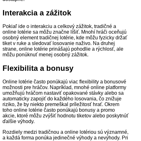
Interakcia a zážitok
Pokiaľ ide o interakciu a celkový zážitok, tradičné a
online lotérie sa môžu značne líšiť. Mnohí hráči oceňujú
osobný element tradičnej lotérie, kde môžu fyzicky držať
tiket v ruke a sledovať losovanie naživo. Na druhej
strane, online lotérie prinášajú pohodlie a rýchlosť, ale
môžu ponúknuť menej osobný zážitok.
Flexibilita a bonusy
Online lotérie často ponúkajú viac flexibility a bonusové
možnosti pre hráčov. Napríklad, mnohé online platformy
umožňujú hráčom nastaviť opakované stávky alebo sa
automaticky zapojiť do každého losovania, čo znižuje
riziko, že by niekto premeškal príležitosť hrať. Okrem
toho online lotérie často ponúkajú bonusy a promo
akcie, ktoré môžu zvýšiť hodnotu tiketov alebo poskytnúť
ďalšie výhody.
Rozdiely medzi tradičnou a online lotériou sú významné,
a každá forma ponúka jedinečné výhody a nevýhody. Pri