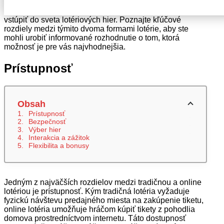
zábavy. Rozdiel medzi tradičnou a online lotériou je
podstatný, a preto je dôležité ho poznať, ak sa chystáte
vstúpiť do sveta lotériových hier. Poznajte kľúčové
rozdiely medzi týmito dvoma formami lotérie, aby ste
mohli urobiť informované rozhodnutie o tom, ktorá
možnosť je pre vás najvhodnejšia.
Prístupnosť
Obsah
Prístupnosť
Bezpečnosť
Výber hier
Interakcia a zážitok
Flexibilita a bonusy
Jedným z najväčších rozdielov medzi tradičnou a online
lotériou je prístupnosť. Kým tradičná lotéria vyžaduje
fyzickú návštevu predajného miesta na zakúpenie tiketu,
online lotéria umožňuje hráčom kúpiť tikety z pohodlia
domova prostredníctvom internetu. Táto dostupnosť