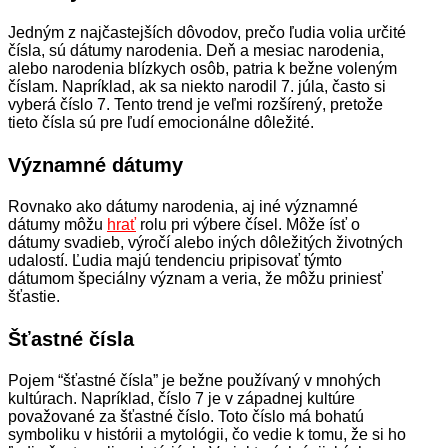
Jedným z najčastejších dôvodov, prečo ľudia volia určité
čísla, sú dátumy narodenia. Deň a mesiac narodenia,
alebo narodenia blízkych osôb, patria k bežne voleným
číslam. Napríklad, ak sa niekto narodil 7. júla, často si
vyberá číslo 7. Tento trend je veľmi rozšírený, pretože
tieto čísla sú pre ľudí emocionálne dôležité.
Významné dátumy
Rovnako ako dátumy narodenia, aj iné významné
dátumy môžu
hrať
rolu pri výbere čísel. Môže ísť o
dátumy svadieb, výročí alebo iných dôležitých životných
udalostí. Ľudia majú tendenciu pripisovať týmto
dátumom špeciálny význam a veria, že môžu priniesť
šťastie.
Šťastné čísla
Pojem “šťastné čísla” je bežne používaný v mnohých
kultúrach. Napríklad, číslo 7 je v západnej kultúre
považované za šťastné číslo. Toto číslo má bohatú
symboliku v histórii a mytológii, čo vedie k tomu, že si ho