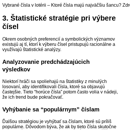
Vybrané čísla v lotérii – Ktoré čísla majú najväčšiu šancu? Zdr
3. Štatistické stratégie pri výbere
čísel
Okrem osobných preferencií a symbolických významov
existujú aj tí, ktorí k výberu čísel pristupujú racionálne a
využívajú štatistické analýzy.
Analyzovanie predchádzajúcich
výsledkov
Niektorí hráči sa spoliehajú na štatistiky z minulých
losovaní, aby identifikovali čísla, ktoré sa objavujú
častejšie. Tieto “horúce čísla” potom často volia v nádeji,
že ich trend bude pokračovať.
Vyhýbanie sa “populárnym” číslam
Ďalšou stratégiou je vyhýbať sa číslam, ktoré sú príliš
populárne. Dôvodom býva, že ak by tieto čísla skutočne