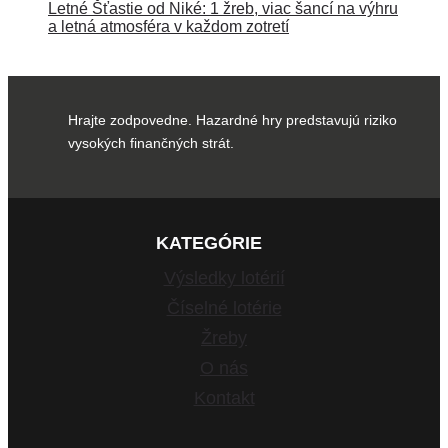
Letné Šťastie od Niké: 1 žreb, viac šancí na výhru
a letná atmosféra v každom zotretí
Hrajte zodpovedne. Hazardné hry predstavujú riziko
vysokých finančných strát.
KATEGÓRIE
Výsledky lotérií
Číselné lotérie
Žreby
O nás
Kontakt