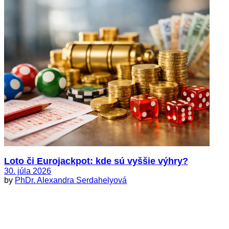
Loto či Eurojackpot: kde sú vyššie výhry?
30. júla 2026
by
PhDr. Alexandra Serdahelyová