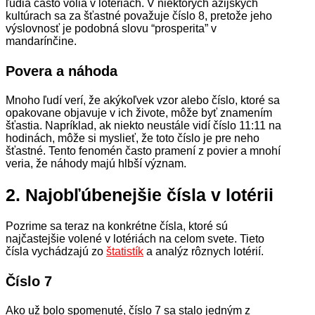
ľudia často volia v lotériách. V niektorých ázijských
kultúrach sa za šťastné považuje číslo 8, pretože jeho
výslovnosť je podobná slovu “prosperita” v
mandarínčine.
Povera a náhoda
Mnoho ľudí verí, že akýkoľvek vzor alebo číslo, ktoré sa
opakovane objavuje v ich živote, môže byť znamením
šťastia. Napríklad, ak niekto neustále vidí číslo 11:11 na
hodinách, môže si myslieť, že toto číslo je pre neho
šťastné. Tento fenomén často pramení z povier a mnohí
veria, že náhody majú hlbší význam.
2. Najobľúbenejšie čísla v lotérii
Pozrime sa teraz na konkrétne čísla, ktoré sú
najčastejšie volené v lotériách na celom svete. Tieto
čísla vychádzajú zo
štatistík
a analýz rôznych lotérií.
Číslo 7
Ako už bolo spomenuté, číslo 7 sa stalo jedným z