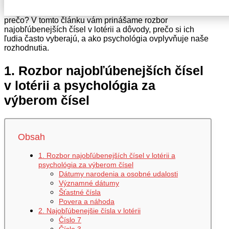
nádejou, že práve ich kombinácia čísel im prinesie
rozprávkovú výhru. Aké čísla však najčastejšie volíme a
prečo? V tomto článku vám prinášame rozbor
najobľúbenejších čísel v lotérii a dôvody, prečo si ich
ľudia často vyberajú, a ako psychológia ovplyvňuje naše
rozhodnutia.
1. Rozbor najobľúbenejších čísel
v lotérii a psychológia za
výberom čísel
Obsah
1. Rozbor najobľúbenejších čísel v lotérii a
psychológia za výberom čísel
Dátumy narodenia a osobné udalosti
Významné dátumy
Šťastné čísla
Povera a náhoda
2. Najobľúbenejšie čísla v lotérii
Číslo 7