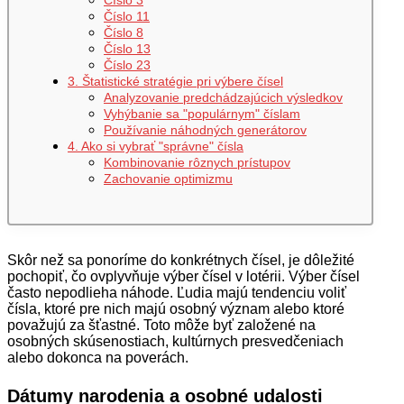
Číslo 3
Číslo 11
Číslo 8
Číslo 13
Číslo 23
3. Štatistické stratégie pri výbere čísel
Analyzovanie predchádzajúcich výsledkov
Vyhýbanie sa "populárnym" číslam
Používanie náhodných generátorov
4. Ako si vybrať "správne" čísla
Kombinovanie rôznych prístupov
Zachovanie optimizmu
Skôr než sa ponoríme do konkrétnych čísel, je dôležité
pochopiť, čo ovplyvňuje výber čísel v lotérii. Výber čísel
často nepodlieha náhode. Ľudia majú tendenciu voliť
čísla, ktoré pre nich majú osobný význam alebo ktoré
považujú za šťastné. Toto môže byť založené na
osobných skúsenostiach, kultúrnych presvedčeniach
alebo dokonca na poverách.
Dátumy narodenia a osobné udalosti