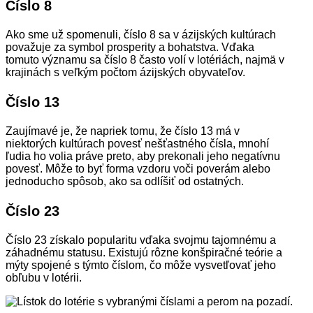
Číslo 8
Ako sme už spomenuli, číslo 8 sa v ázijských kultúrach
považuje za symbol prosperity a bohatstva. Vďaka
tomuto významu sa číslo 8 často volí v lotériách, najmä v
krajinách s veľkým počtom ázijských obyvateľov.
Číslo 13
Zaujímavé je, že napriek tomu, že číslo 13 má v
niektorých kultúrach povesť nešťastného čísla, mnohí
ľudia ho volia práve preto, aby prekonali jeho negatívnu
povesť. Môže to byť forma vzdoru voči poverám alebo
jednoducho spôsob, ako sa odlíšiť od ostatných.
Číslo 23
Číslo 23 získalo popularitu vďaka svojmu tajomnému a
záhadnému statusu. Existujú rôzne konšpiračné teórie a
mýty spojené s týmto číslom, čo môže vysvetľovať jeho
obľubu v lotérii.