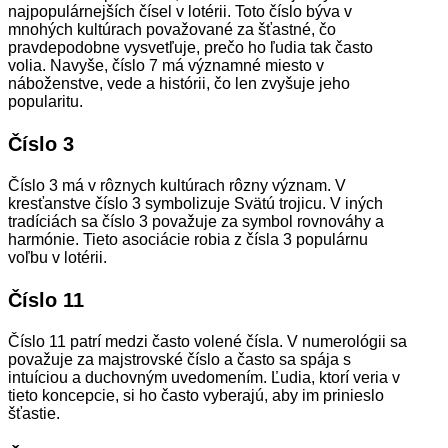
najpopulárnejších čísel v lotérii. Toto číslo býva v
mnohých kultúrach považované za šťastné, čo
pravdepodobne vysvetľuje, prečo ho ľudia tak často
volia. Navyše, číslo 7 má významné miesto v
náboženstve, vede a histórii, čo len zvyšuje jeho
popularitu.
Číslo 3
Číslo 3 má v rôznych kultúrach rôzny význam. V
kresťanstve číslo 3 symbolizuje Svätú trojicu. V iných
tradíciách sa číslo 3 považuje za symbol rovnováhy a
harmónie. Tieto asociácie robia z čísla 3 populárnu
voľbu v lotérii.
Číslo 11
Číslo 11 patrí medzi často volené čísla. V numerológii sa
považuje za majstrovské číslo a často sa spája s
intuíciou a duchovným uvedomením. Ľudia, ktorí veria v
tieto koncepcie, si ho často vyberajú, aby im prinieslo
šťastie.