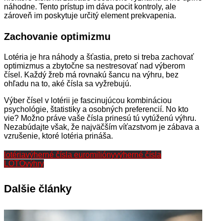
náhodne. Tento prístup im dáva pocit kontroly, ale
zároveň im poskytuje určitý element prekvapenia.
Zachovanie optimizmu
Lotéria je hra náhody a šťastia, preto si treba zachovať
optimizmus a zbytočne sa nestresovať nad výberom
čísel. Každý žreb má rovnakú šancu na výhru, bez
ohľadu na to, aké čísla sa vyžrebujú.
Výber čísel v lotérii je fascinujúcou kombináciou
psychológie, štatistiky a osobných preferencií. No kto
vie? Možno práve vaše čísla prinesú tú vytúženú výhru.
Nezabúdajte však, že najväčším víťazstvom je zábava a
vzrušenie, ktoré lotéria prináša.
lotéria
výherné čísla euromilióny
výherné čísla
LOTO
výhry
Dalšie články