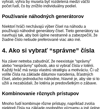
vyhrali, výhra by musela byť rozdelená medzi väčší
počet ľudí, čo by znížilo individuálny podiel.
Používanie náhodných generátorov
Niektorí hráči nechávajú výber čísel na náhodu a
používajú náhodné generátory čísel. Tieto generátory sa
navrhujú tak, aby boli úplne nestranné a zabezpečili, že
žiadne číslo nebude preferované viac ako iné.
4. Ako si vybrať “správne” čísla
Na záver netreba zabudnúť, že neexistuje “správny”
alebo “nesprávny” spôsob, ako si vybrať čísla v lotérii.
Každý hráč má svoju vlastnú stratégiu a motiváciu. Či už
volíte čísla na základe dátumov narodenia, šťastných
čísel, alebo jednoducho náhodne, hlavné je, aby ste si to
užili a nezabúdali, že lotéria je predovšetkým o zábave.
Kombinovanie rôznych prístupov
Mnoho ľudí kombinuje rôzne prístupy, napríklad zvolia
niektoré čísla na základe osobného významu a iné úplne