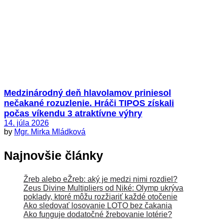
Medzinárodný deň hlavolamov priniesol
nečakané rozuzlenie. Hráči TIPOS získali
počas víkendu 3 atraktívne výhry
14. júla 2026
by
Mgr. Mirka Mládková
Najnovšie články
Žreb alebo eŽreb: aký je medzi nimi rozdiel?
Zeus Divine Multipliers od Niké: Olymp ukrýva
poklady, ktoré môžu rozžiariť každé otočenie
Ako sledovať losovanie LOTO bez čakania
Ako funguje dodatočné žrebovanie lotérie?