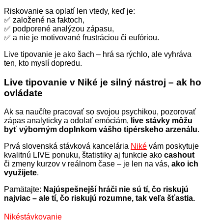
Riskovanie sa oplatí len vtedy, keď je:
✅ založené na faktoch,
✅ podporené analýzou zápasu,
✅ a nie je motivované frustráciou či eufóriou.
Live tipovanie je ako šach – hrá sa rýchlo, ale vyhráva
ten, kto myslí dopredu.
Live tipovanie v Niké je silný nástroj – ak ho
ovládate
Ak sa naučíte pracovať so svojou psychikou, pozorovať
zápas analyticky a odolať emóciám,
live stávky môžu
byť výborným doplnkom vášho tipérskeho arzenálu
.
Prvá slovenská stávková kancelária
Niké
vám poskytuje
kvalitnú LIVE ponuku, štatistiky aj funkcie ako
cashout
či zmeny kurzov v reálnom čase – je len na vás,
ako ich
využijete
.
Pamätajte:
Najúspešnejší hráči nie sú tí, čo riskujú
najviac – ale tí, čo riskujú rozumne, tak veľa šťastia.
Niké
stávkovanie