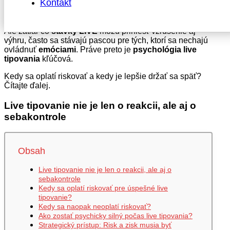
Kontakt
spoločnosti
Niké
máte široké možnosti, dynamické kurzy
a šancu zareagovať na vývoj zápasu v reálnom čase.
Ale zatiaľ čo
stávky LIVE
môžu priniesť vzrušenie aj
výhru, často sa stávajú pascou pre tých, ktorí sa nechajú
ovládnuť
emóciami
. Práve preto je
psychológia live
tipovania
kľúčová.
Kedy sa oplatí riskovať a kedy je lepšie držať sa späť?
Čítajte ďalej.
Live tipovanie nie je len o reakcii, ale aj o
sebakontrole
Obsah
Live tipovanie nie je len o reakcii, ale aj o
sebakontrole
Kedy sa oplatí riskovať pre úspešné live
tipovanie?
Kedy sa naopak neoplatí riskovať?
Ako zostať psychicky silný počas live tipovania?
Strategický prístup: Risk a zisk musia byť