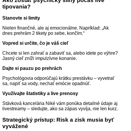
Ako zostať psychicky silný počas live
tipovania?
Stanovte si limity
Nielen finančné, ale aj emocionálne. Napríklad: „Ak
dnes prehrám 2 tikety po sebe, končím.“
Vopred si určite, čo je váš cieľ
Chcete si len zahrať a zabaviť sa, alebo idete po výhre?
Jasný cieľ zníži impulzívne konanie.
Dajte si pauzu po prehrách
Psychológovia odporúčajú krátku prestávku – vyvetrať
sa, napiť sa vody, nechať emócie opadnúť.
Využívajte štatistiky a live prenosy
Stávková kancelária Niké vám ponúka detailné údaje aj
livestreamy – sledujte, ako sa zápas vyvíja, nie len kurz.
Strategický prístup: Risk a zisk musia byť
vyvážené