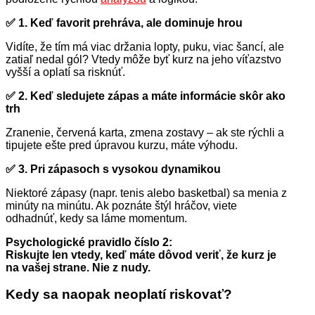
✅ 1. Keď favorit prehráva, ale dominuje hrou
Vidíte, že tím má viac držania lopty, puku, viac šancí, ale
zatiaľ nedal gól? Vtedy môže byť kurz na jeho víťazstvo
vyšší a oplatí sa risknúť.
✅ 2. Keď sledujete zápas a máte informácie skôr ako
trh
Zranenie, červená karta, zmena zostavy – ak ste rýchli a
tipujete ešte pred úpravou kurzu, máte výhodu.
✅ 3. Pri zápasoch s vysokou dynamikou
Niektoré zápasy (napr. tenis alebo basketbal) sa menia z
minúty na minútu. Ak poznáte štýl hráčov, viete
odhadnúť, kedy sa láme momentum.
Psychologické pravidlo číslo 2:
Riskujte len vtedy, keď máte dôvod veriť, že kurz je
na vašej strane. Nie z nudy.
Kedy sa naopak neoplatí riskovať?