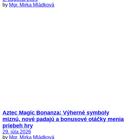
by
Mgr. Mirka Mládková
Aztec Magic Bonanza: Výherné symboly
miznú, nové padajú a bonusové otáčky menia
priebeh hry
29. júla 2026
by
Mgr. Mirka Mládková