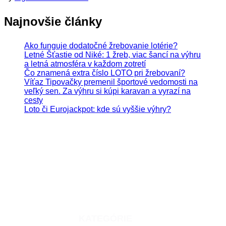
Najnovšie články
Ako funguje dodatočné žrebovanie lotérie?
Letné Šťastie od Niké: 1 žreb, viac šancí na výhru
a letná atmosféra v každom zotretí
Čo znamená extra číslo LOTO pri žrebovaní?
Víťaz Tipovačky premenil športové vedomosti na
veľký sen. Za výhru si kúpi karavan a vyrazí na
cesty
Loto či Eurojackpot: kde sú vyššie výhry?
Hrajte zodpovedne. Hazardné hry predstavujú riziko
vysokých finančných strát.
KATEGÓRIE