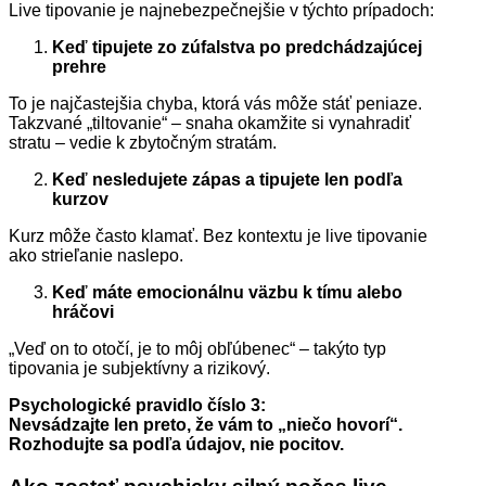
Live tipovanie je najnebezpečnejšie v týchto prípadoch:
Keď tipujete zo zúfalstva po predchádzajúcej
prehre
To je najčastejšia chyba, ktorá vás môže stáť peniaze.
Takzvané „tiltovanie“ – snaha okamžite si vynahradiť
stratu – vedie k zbytočným stratám.
Keď nesledujete zápas a tipujete len podľa
kurzov
Kurz môže často klamať. Bez kontextu je live tipovanie
ako strieľanie naslepo.
Keď máte emocionálnu väzbu k tímu alebo
hráčovi
„Veď on to otočí, je to môj obľúbenec“ – takýto typ
tipovania je subjektívny a rizikový.
Psychologické pravidlo číslo 3:
Nevsádzajte len preto, že vám to „niečo hovorí“.
Rozhodujte sa podľa údajov, nie pocitov.