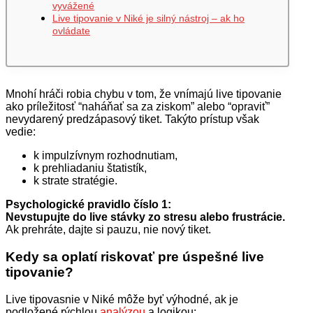
vyvážené
Live tipovanie v Niké je silný nástroj – ak ho
ovládate
Mnohí hráči robia chybu v tom, že vnímajú live tipovanie
ako príležitosť “naháňať sa za ziskom” alebo “opraviť”
nevydarený predzápasový tiket. Takýto prístup však
vedie:
k impulzívnym rozhodnutiam,
k prehliadaniu štatistík,
k strate stratégie.
Psychologické pravidlo číslo 1:
Nevstupujte do live stávky zo stresu alebo frustrácie.
Ak prehráte, dajte si pauzu, nie nový tiket.
Kedy sa oplatí riskovať pre úspešné live
tipovanie?
Live tipovasnie v Niké môže byť výhodné, ak je
podložené rýchlou
analýzou
a logikou: