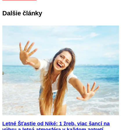
Dalšie články
Letné Šťastie od Niké: 1 žreb, viac šancí na
výhru a letná atmosféra v každom zotretí