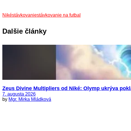
Niké
stávkovanie
stávkovanie na futbal
Dalšie články
Zeus Divine Multipliers od Niké: Olymp ukrýva pokl
7. augusta 2026
by
Mgr. Mirka Mládková