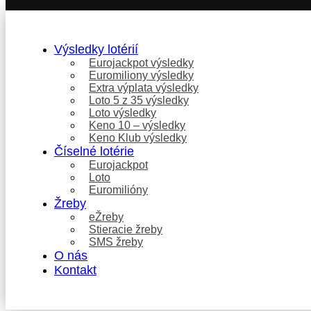
Výsledky lotérií
Eurojackpot výsledky
Euromiliony výsledky
Extra výplata výsledky
Loto 5 z 35 výsledky
Loto výsledky
Keno 10 – výsledky
Keno Klub výsledky
Číselné lotérie
Eurojackpot
Loto
Euromilióny
Žreby
eŽreby
Stieracie žreby
SMS žreby
O nás
Kontakt