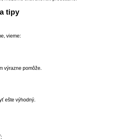
a tipy
me, vieme:
ám výrazne pomôže.
yť ešte výhodný.
: