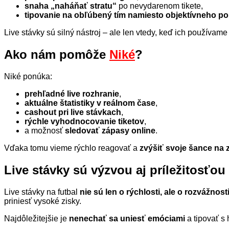
snaha „naháňať stratu“
po nevydarenom tikete,
tipovanie na obľúbený tím namiesto objektívneho p
Live stávky sú silný nástroj – ale len vtedy, keď ich používam
Ako nám pomôže
Niké
?
Niké ponúka:
prehľadné live rozhranie
,
aktuálne štatistiky v reálnom čase
,
cashout pri live stávkach
,
rýchle vyhodnocovanie tiketov
,
a možnosť
sledovať zápasy online
.
Vďaka tomu vieme rýchlo reagovať a
zvýšiť svoje šance na 
Live stávky sú výzvou aj príležitosťou
Live stávky na futbal
nie sú len o rýchlosti, ale o rozvážnost
priniesť vysoké zisky.
Najdôležitejšie je
nenechať sa uniesť emóciami
a tipovať s 