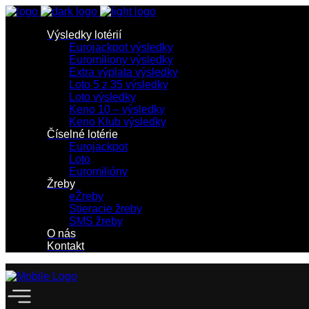
Výsledky lotérií
Eurojackpot výsledky
Euromiliony výsledky
Extra výplata výsledky
Loto 5 z 35 výsledky
Loto výsledky
Keno 10 – výsledky
Keno Klub výsledky
Číselné lotérie
Eurojackpot
Loto
Euromilióny
Žreby
eŽreby
Stieracie žreby
SMS žreby
O nás
Kontakt