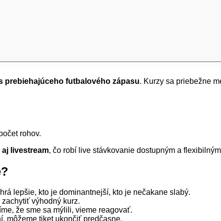
s prebiehajúceho futbalového zápasu
. Kurzy sa priebežne m
 počet rohov.
u aj livestream
, čo robí live stávkovanie dostupným a flexibilným
é?
hrá lepšie, kto je dominantnejší, kto je nečakane slabý.
 zachytiť výhodný kurz.
íme, že sme sa mýlili, vieme reagovať.
í, môžeme tiket ukončiť predčasne.