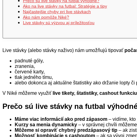
Prečo sú live stávky na futbal výhodné?
Ako na live stávky na futbal: Stratégie a tipy
Najčastejšie chyby pri live stávkach
Ako nám pomôže Niké?
Live stávky sú výzvou aj príležitosťou
Live stávky (alebo stávky naživo) nám umožňujú tipovať
poča
padnuté góly,
zranenia,
červené karty,
tlak jedného tímu,
alebo dokonca aj aktuálne štatistiky ako držanie lopty či
V Niké môžeme využiť
live tikety, štatistiky, cashout funkci
Prečo sú live stávky na futbal výhodn
Máme viac informácií ako pred zápasom
– vidíme, kto 
Kurzy sa menia dynamicky
– v správnej chvíli môžeme
Môžeme si opraviť chybný predzápasový tip
– ak zist
Možnosť kombinácie s cashoutom
– ak sa vývoj zmen