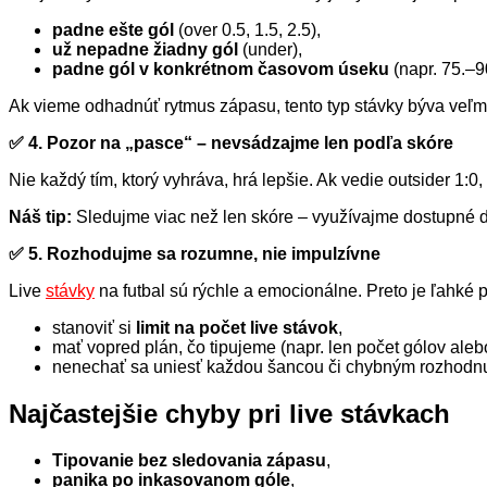
padne ešte gól
(over 0.5, 1.5, 2.5),
už nepadne žiadny gól
(under),
padne gól v konkrétnom časovom úseku
(napr. 75.–9
Ak vieme odhadnúť rytmus zápasu, tento typ stávky býva veľmi
✅ 4. Pozor na „pasce“ – nevsádzajme len podľa skóre
Nie každý tím, ktorý vyhráva, hrá lepšie. Ak vedie outsider 1:0
Náš tip:
Sledujme viac než len skóre – využívajme dostupné d
✅ 5. Rozhodujme sa rozumne, nie impulzívne
Live
stávky
na futbal sú rýchle a emocionálne. Preto je ľahké
stanoviť si
limit na počet live stávok
,
mať vopred plán, čo tipujeme (napr. len počet gólov alebo
nenechať sa uniesť každou šancou či chybným rozhodnu
Najčastejšie chyby pri live stávkach
Tipovanie bez sledovania zápasu
,
panika po inkasovanom góle
,