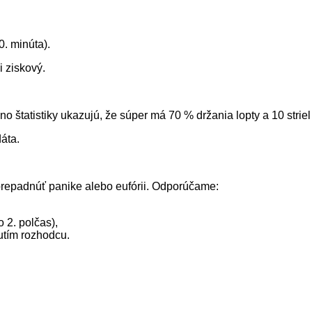
0. minúta).
 ziskový.
, no štatistiky ukazujú, že súper má 70 % držania lopty a 10 stri
áta.
 prepadnúť panike alebo eufórii. Odporúčame:
 2. polčas),
tím rozhodcu.