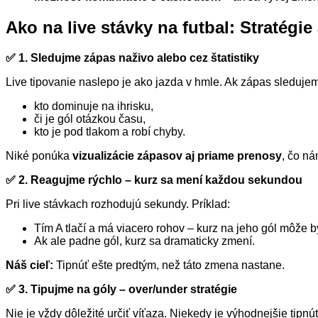
Ako na live stávky na futbal: Stratégie 
✅ 1. Sledujme zápas naživo alebo cez štatistiky
Live tipovanie naslepo je ako jazda v hmle. Ak zápas sleduje
kto dominuje na ihrisku,
či je gól otázkou času,
kto je pod tlakom a robí chyby.
Niké ponúka
vizualizácie zápasov aj priame prenosy
, čo n
✅ 2. Reagujme rýchlo – kurz sa mení každou sekundou
Pri live stávkach rozhodujú sekundy. Príklad:
Tím A tlačí a má viacero rohov – kurz na jeho gól môže b
Ak ale padne gól, kurz sa dramaticky zmení.
Náš cieľ:
Tipnúť ešte predtým, než táto zmena nastane.
✅ 3. Tipujme na góly – over/under stratégie
Nie je vždy dôležité určiť víťaza. Niekedy je výhodnejšie tipnúť