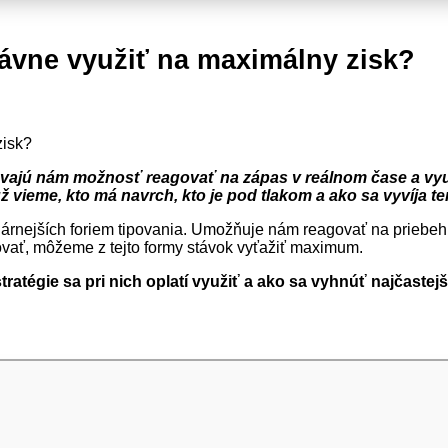
právne využiť na maximálny zisk?
ávajú nám možnosť reagovať na zápas v reálnom čase a vyu
vieme, kto má navrch, kto je pod tlakom a ako sa vyvíja t
ulárnejších foriem tipovania. Umožňuje nám reagovať na priebeh
ovať, môžeme z tejto formy stávok vyťažiť maximum.
 stratégie sa pri nich oplatí využiť a ako sa vyhnúť najčast