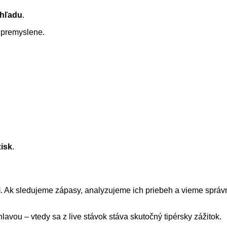
ohľadu
.
e premyslene.
zisk
.
i
. Ak sledujeme zápasy, analyzujeme ich priebeh a vieme správ
hlavou – vtedy sa z live stávok stáva skutočný tipérsky zážitok.