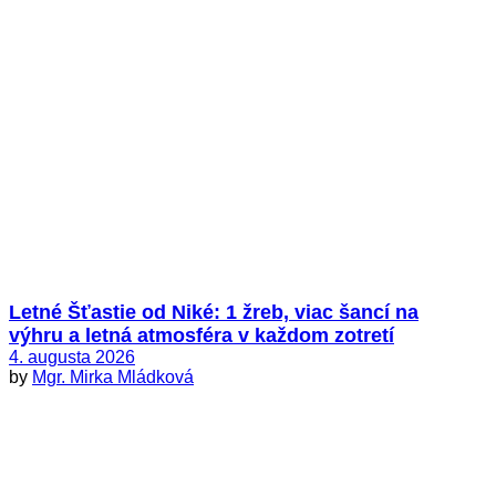
Letné Šťastie od Niké: 1 žreb, viac šancí na
výhru a letná atmosféra v každom zotretí
4. augusta 2026
by
Mgr. Mirka Mládková