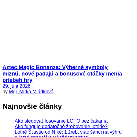
Aztec Magic Bonanza: Výherné symboly
miznú, nové padajú a bonusové otáčky menia
priebeh hry
29. júla 2026
by
Mgr. Mirka Mládková
Najnovšie články
Ako sledovať losovanie LOTO bez čakania
Ako funguje dodatočné žrebovanie lotérie?
Letné Šťastie od Niké: 1 žreb, viac šancí na výhru