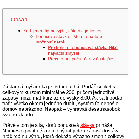
Obsah
Keď jeden tip nevyjde, ešte nie je koniec
Bonusová stávka - Kto má na túto
možnosť nárok
Pre koho má bonusová stávka Niké
najväčší zmysel
Prečo o nej počuť čoraz častejšie
Základná myšlienka je jednoduchá. Podáš si tiket s
celkovým kurzom minimálne 200, pričom jednotlivé
zápasy môžu mať kurz až do výšky 8,00. Ak sa ti podarí
trafiť všetko okrem jedného duelu, systém ťa nepošle
domov naprázdno. Naopak – vyhrávaš desaťnásobok
svojho vkladu.
Práve v tom je sila, ktorú bonusová
stávka
prináša.
Namiesto pocitu „škoda, chýbal jeden zápas“ dostáva
hráč reálnu výhru, ktorá dokáže výrazne zmeniť celkový