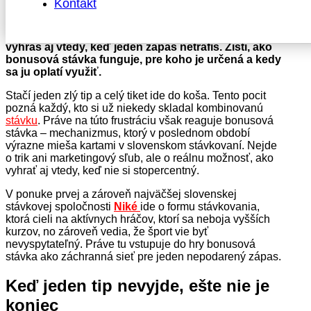
Kontakt
Bonusová stávka v Niké mení pohľad na tiket –
vyhráš aj vtedy, keď jeden zápas netrafíš. Zisti, ako
bonusová stávka
funguje, pre koho je určená a kedy
sa ju oplatí využiť.
Stačí jeden zlý tip a celý tiket ide do koša. Tento pocit
pozná každý, kto si už niekedy skladal kombinovanú
stávku
. Práve na túto frustráciu však reaguje bonusová
stávka – mechanizmus, ktorý v poslednom období
výrazne mieša kartami v slovenskom stávkovaní. Nejde
o trik ani marketingový sľub, ale o reálnu možnosť, ako
vyhrať aj vtedy, keď nie si stopercentný.
V ponuke prvej a zároveň najväčšej slovenskej
stávkovej spoločnosti
Niké
ide o formu stávkovania,
ktorá cieli na aktívnych hráčov, ktorí sa neboja vyšších
kurzov, no zároveň vedia, že šport vie byť
nevyspytateľný. Práve tu vstupuje do hry bonusová
stávka ako záchranná sieť pre jeden nepodarený zápas.
Keď jeden tip nevyjde, ešte nie je
koniec