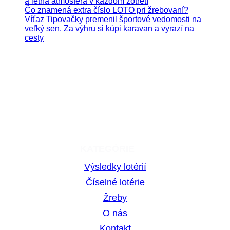
a letná atmosféra v každom zotretí
Čo znamená extra číslo LOTO pri žrebovaní?
Víťaz Tipovačky premenil športové vedomosti na
veľký sen. Za výhru si kúpi karavan a vyrazí na
cesty
Hrajte zodpovedne. Hazardné hry predstavujú riziko
vysokých finančných strát.
KATEGÓRIE
Výsledky lotérií
Číselné lotérie
Žreby
O nás
Kontakt