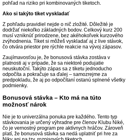
pohľad na riziko pri kombinovaných tiketoch.
Ako si takýto tiket vyskladať
Z pohľadu pravidiel nejde o nič zložité. Dôležité je
dodržať niekoľko základných bodov. Celkový kurz 200
musí vzniknúť prirodzene, bez akéhokoľvek kurzového
zvýhodnenia. Tiket si môžeš vyskladať aj z live stávok,
čo otvára priestor pre rýchle reakcie na vývoj zápasov.
Zaujímavosťou je, že bonusová stávka zostáva v
platnosti aj v prípade, že sa niektoré podujatie
neuskutoční. Takýto zápas sa z tiketu jednoducho
odpočíta a pokračuje sa ďalej – samozrejme za
predpokladu, že aj po odpočítaní ostanú splnené všetky
podmienky.
Bonusová stávka – Kto má na túto
možnosť nárok
Nie je to univerzálna ponuka pre každého. Tento typ
stávkovania je určený výhradne pre členov Klubu Niké,
čo je vernostný program pre aktívnych hráčov. Zároveň
platí, že bonusová stávka sa nedá uplatniť pri hre za
Niky ani na tzv. rozpisových tiketoch.